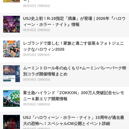
～」
08月02日 15時00分
USJ史上初！R-18指定「残像」が登場｜2026年『ハロウ
ィーン・ホラー・ナイト』情報
08月05日 15時00分
レゴランドで楽しむ！家族と過ごす仮装＆フォトジェニ
ックなハロウィン2026
08月03日 15時00分
ムーミントロール冬のぬくもり×ムーミンバレーパーク特
別コラボ開催情報まとめ
08月04日 15時00分
富士急ハイランド「ZOKKON」200万人突破記念セレモ
ニー＆新エリア開業情報
08月06日 16時00分
USJ「ハロウィーン・ホラー・ナイト」15周年が過去最
大の恐怖へ！スペシャルCM公開とイベント詳細