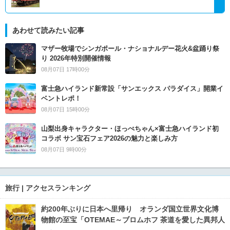
あわせて読みたい記事
マザー牧場でシンガポール・ナショナルデー花火&盆踊り祭
り 2026年特別開催情報
08月07日 17時00分
富士急ハイランド新常設「サンエックス パラダイス」開業イ
ベントレポ！
08月07日 15時00分
山梨出身キャラクター・ほっぺちゃん×富士急ハイランド初
コラボ サン宝石フェア2026の魅力と楽しみ方
08月07日 9時00分
旅行 | アクセスランキング
約200年ぶりに日本へ里帰り オランダ国立世界文化博
物館の至宝「OTEMAE～ブロムホフ 茶道を愛した異邦人