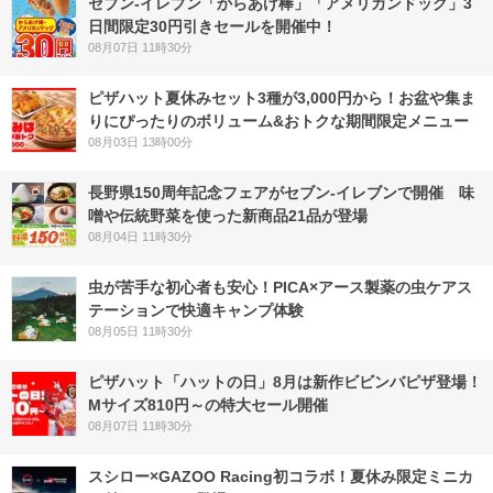
セブン‐イレブン「からあげ棒」「アメリカンドッグ」3
日間限定30円引きセールを開催中！
08月07日 11時30分
ピザハット夏休みセット3種が3,000円から！お盆や集ま
りにぴったりのボリューム&おトクな期間限定メニュー
08月03日 13時00分
長野県150周年記念フェアがセブン-イレブンで開催 味
噌や伝統野菜を使った新商品21品が登場
08月04日 11時30分
虫が苦手な初心者も安心！PICA×アース製薬の虫ケアス
テーションで快適キャンプ体験
08月05日 11時30分
ピザハット「ハットの日」8月は新作ビビンバピザ登場！
Mサイズ810円～の特大セール開催
08月07日 11時30分
スシロー×GAZOO Racing初コラボ！夏休み限定ミニカ