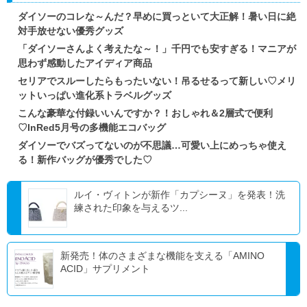
ダイソーのコレな～んだ？早めに買っといて大正解！暑い日に絶
対手放せない優秀グッズ
「ダイソーさんよく考えたな～！」千円でも安すぎる！マニアが
思わず感動したアイディア商品
セリアでスルーしたらもったいない！吊るせるって新しい♡メリ
ットいっぱい進化系トラベルグッズ
こんな豪華な付録いいんですか？！おしゃれ＆2層式で便利
♡InRed5月号の多機能エコバッグ
ダイソーでバズってないのが不思議…可愛い上にめっちゃ使え
る！新作バッグが優秀でした♡
ルイ・ヴィトンが新作「カプシーヌ」を発表！洗
練された印象を与えるツ...
新発売！体のさまざまな機能を支える「AMINO
ACID」サプリメント