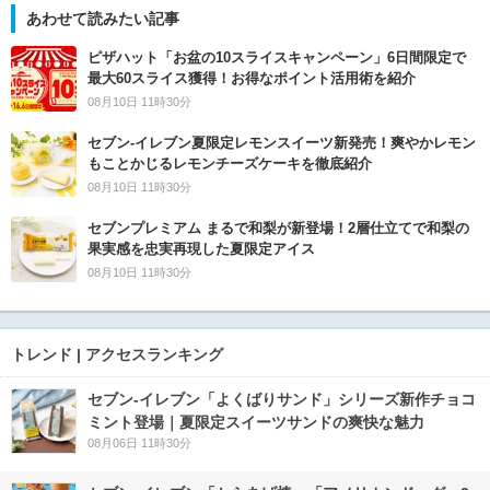
あわせて読みたい記事
ピザハット「お盆の10スライスキャンペーン」6日間限定で
最大60スライス獲得！お得なポイント活用術を紹介
08月10日 11時30分
セブン‐イレブン夏限定レモンスイーツ新発売！爽やかレモン
もことかじるレモンチーズケーキを徹底紹介
08月10日 11時30分
セブンプレミアム まるで和梨が新登場！2層仕立てで和梨の
果実感を忠実再現した夏限定アイス
08月10日 11時30分
トレンド | アクセスランキング
セブン‐イレブン「よくばりサンド」シリーズ新作チョコ
ミント登場｜夏限定スイーツサンドの爽快な魅力
08月06日 11時30分