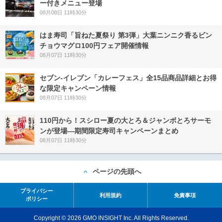
ー付きメニュー登場
08月08日 11時30分
はま寿司「旨ねた夏祭り 第3弾」大葉ニンニク香るビン
チョウマグロ100円フェア開催情報
08月07日 11時30分
セブン‐イレブン「カレーフェス」全15品商品詳細とお得
な限定キャンペーン情報
08月07日 11時30分
110円から！スシロー夏の大とろ＆ジャンボとろサーモ
ンが登場―期間限定寿司キャンペーンまとめ
08月07日 11時30分
ページの先頭へ
プライバシー
利用規約
免責事項
ポリシー
Copyright © 2026 GMO INSIGHT Inc. All Rights Reserved.