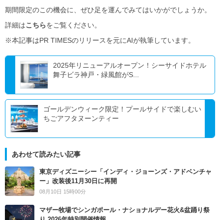
期間限定のこの機会に、ぜひ足を運んでみてはいかがでしょうか。
詳細は
こちら
をご覧ください。
※本記事はPR TIMESのリリースを元にAIが執筆しています。
2025年リニューアルオープン！シーサイドホテル
舞子ビラ神戸・緑風館がS...
ゴールデンウィーク限定！プールサイドで楽しむい
ちごアフタヌーンティー
あわせて読みたい記事
東京ディズニーシー「インディ・ジョーンズ・アドベンチャ
ー」改装後11月30日に再開
08月10日 15時00分
マザー牧場でシンガポール・ナショナルデー花火&盆踊り祭
り 2026年特別開催情報