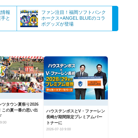
戦情報
ファン注目！福岡ソフトバンク
選手と
ホークス×ANGEL BLUEのコラ
ボグッズが登場
ツタウン夏祭り2026
！この夏一番の思い出
ハウステンボスとV・ファーレン
ド
長崎が期間限定プレミアムパー
トナーに
9:00
2026-07-10 9:00