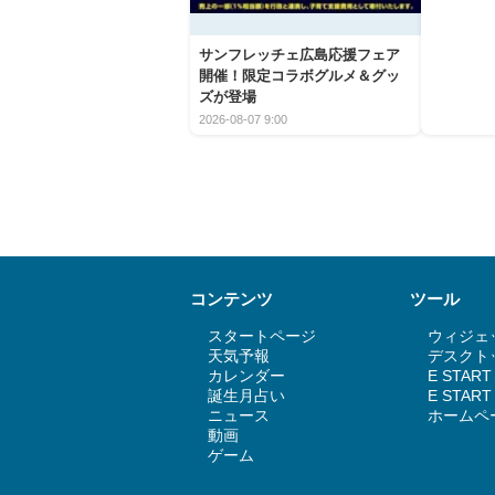
サンフレッチェ広島応援フェア
開催！限定コラボグルメ＆グッ
ズが登場
2026-08-07 9:00
コンテンツ
ツール
スタートページ
ウィジェッ
天気予報
デスクトッ
カレンダー
E STAR
誕生月占い
E STA
ニュース
ホームペ
動画
ゲーム