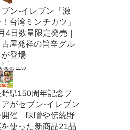
セブン-イレブン「激
辛！台湾ミンチカツ」
8月4日数量限定発売｜
名古屋発祥の旨辛グル
メが登場
レンド
6-08-03 11:30
長野県150周年記念フ
ェアがセブン-イレブン
で開催 味噌や伝統野
菜を使った新商品21品