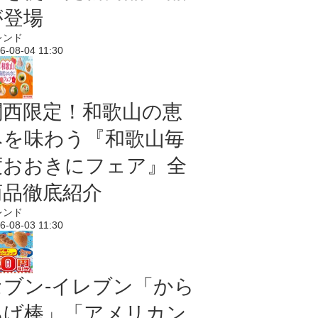
が登場
レンド
6-08-04 11:30
関西限定！和歌山の恵
みを味わう『和歌山毎
度おおきにフェア』全
商品徹底紹介
レンド
6-08-03 11:30
セブン‐イレブン「から
あげ棒」「アメリカン