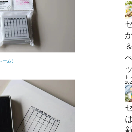
レーム）
ト
202