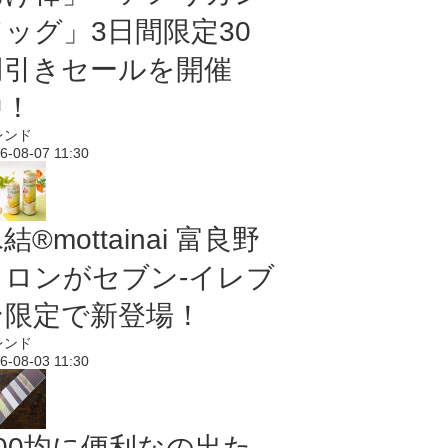
ドッグ」3日間限定30
円引きセールを開催
中！
レンド
6-08-07 11:30
結®mottainai 富良野
メロンがセブン‐イレブ
ン限定で新登場！
レンド
6-08-03 11:30
100均に便利なの出た