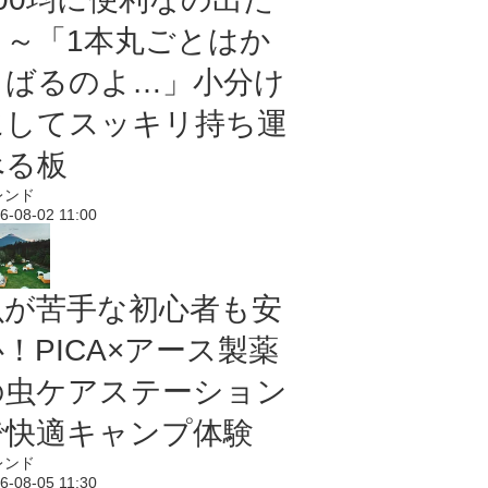
よ～「1本丸ごとはか
さばるのよ…」小分け
にしてスッキリ持ち運
べる板
レンド
6-08-02 11:00
虫が苦手な初心者も安
！PICA×アース製薬
の虫ケアステーション
で快適キャンプ体験
レンド
6-08-05 11:30