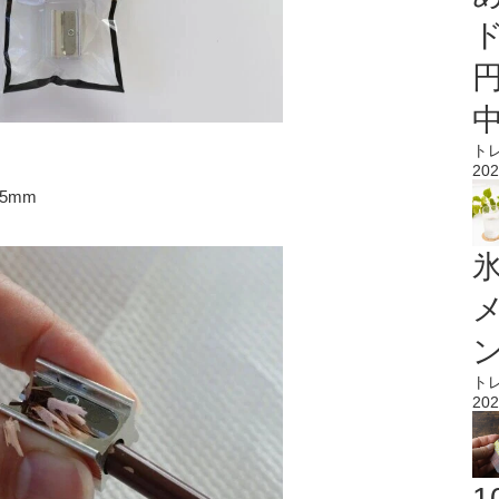
ト
202
5mm
氷
ト
202