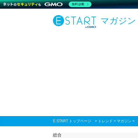
無料診断
マガジン
E START トップページ
>
トレンド
>
マガジン
総合