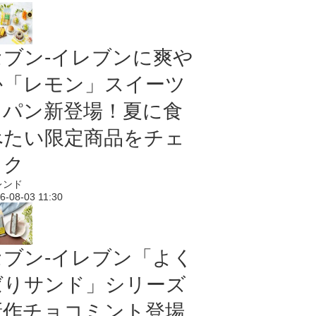
セブン‐イレブンに爽や
か「レモン」スイーツ
＆パン新登場！夏に食
べたい限定商品をチェ
ック
レンド
6-08-03 11:30
セブン‐イレブン「よく
ばりサンド」シリーズ
新作チョコミント登場