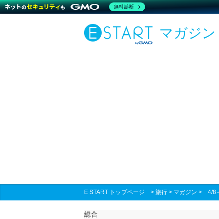
無料診断
マガジン
E START トップページ
>
旅行
>
マガジン
>
4
総合