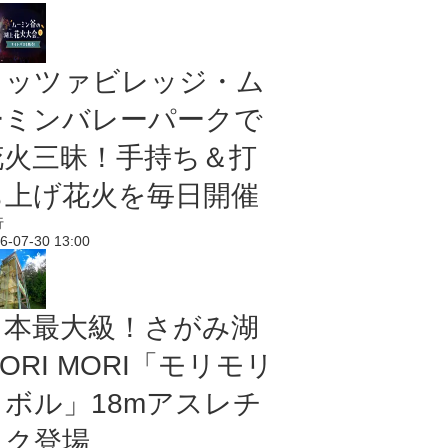
メッツァビレッジ・ム
ーミンバレーパークで
花火三昧！手持ち＆打
ち上げ花火を毎日開催
行
6-07-30 13:00
日本最大級！さがみ湖
ORI MORI「モリモリ
ノボル」18mアスレチ
ック登場