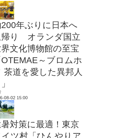
約200年ぶりに日本へ
里帰り オランダ国立
世界文化博物館の至宝
「OTEMAE～ブロムホ
フ 茶道を愛した異邦人
～」
行
6-08-02 15:00
猛暑対策に最適！東京
ドイツ村「ひんやりア