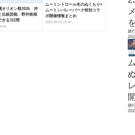
ムーミントロール冬のぬくもり×
オリオン祭2026 沖
ムーミンバレーパーク特別コラ
と伝統芸能、野外映画
ボ開催情報まとめ
できる3日間
を
2026-08-04 15:00
9:00
旅
202
旅
202