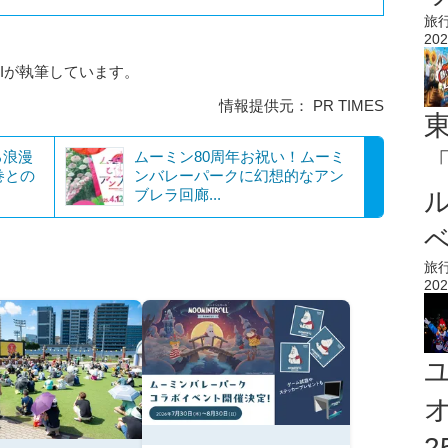
旅
202
AIが執筆しています。
情報提供元： PR TIMES
ろ浪漫
ムーミン80周年お祝い！ムーミ
巻との
ンバレーパークに幻想的なアン
ブレラ回廊...
旅
202