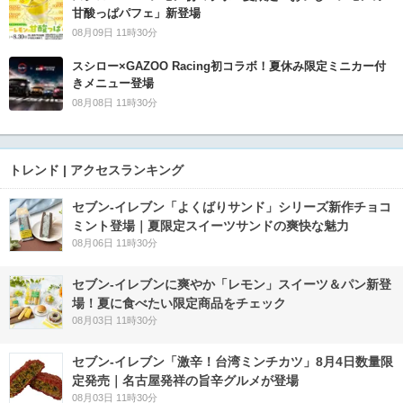
甘酸っぱパフェ」新登場
08月09日 11時30分
スシロー×GAZOO Racing初コラボ！夏休み限定ミニカー付
きメニュー登場
08月08日 11時30分
トレンド | アクセスランキング
セブン‐イレブン「よくばりサンド」シリーズ新作チョコ
ミント登場｜夏限定スイーツサンドの爽快な魅力
08月06日 11時30分
セブン‐イレブンに爽やか「レモン」スイーツ＆パン新登
場！夏に食べたい限定商品をチェック
08月03日 11時30分
セブン-イレブン「激辛！台湾ミンチカツ」8月4日数量限
定発売｜名古屋発祥の旨辛グルメが登場
08月03日 11時30分