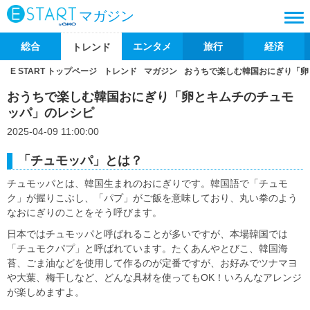
マガジン
総合
エンタメ
旅行
経済
トレンド
E START トップページ
トレンド
マガジン
おうちで楽しむ韓国おにぎり「卵
おうちで楽しむ韓国おにぎり「卵とキムチのチュモ
ッパ」のレシピ
2025-04-09 11:00:00
「チュモッパ」とは？
チュモッパとは、韓国生まれのおにぎりです。韓国語で「チュモ
ク」が握りこぶし、「パプ」がご飯を意味しており、丸い拳のよう
なおにぎりのことをそう呼びます。
日本ではチュモッパと呼ばれることが多いですが、本場韓国では
「チュモクパプ」と呼ばれています。たくあんやとびこ、韓国海
苔、ごま油などを使用して作るのが定番ですが、お好みでツナマヨ
や大葉、梅干しなど、どんな具材を使ってもOK！いろんなアレンジ
が楽しめますよ。