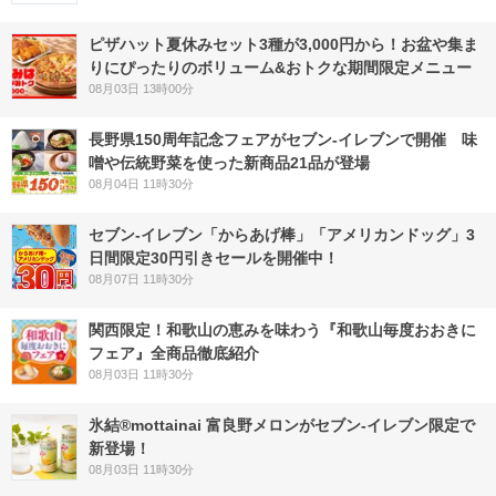
ピザハット夏休みセット3種が3,000円から！お盆や集ま
りにぴったりのボリューム&おトクな期間限定メニュー
08月03日 13時00分
長野県150周年記念フェアがセブン-イレブンで開催 味
噌や伝統野菜を使った新商品21品が登場
08月04日 11時30分
セブン‐イレブン「からあげ棒」「アメリカンドッグ」3
日間限定30円引きセールを開催中！
08月07日 11時30分
関西限定！和歌山の恵みを味わう『和歌山毎度おおきに
フェア』全商品徹底紹介
08月03日 11時30分
氷結®mottainai 富良野メロンがセブン‐イレブン限定で
新登場！
08月03日 11時30分