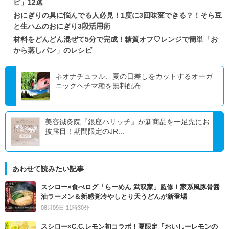
ピ」12選
おにぎりの具に悩んでる人必見！1度に3回味変できる？！そら豆
と生ハムのおにぎり3段活用術
材料をどんどん混ぜて5分で完成！糖質オフ♡レンジで簡単「お
から蒸しパン」のレシピ
ネオナチュラル、夏の日差しをカットするオーガ
ニックヘチマ種を無料配布
美容鍼灸院『銀座ハリッチ』が新商品を一足先にお
披露目！期間限定のJR...
あわせて読みたい記事
スシロー×食べログ「らーめん 武双家」監修！家系風豚骨醤
油ラーメン＆新感覚冷やしとり天うどんが新登場
08月09日 11時30分
スシロー×C.C.レモン初コラボ！夏限定「おいしーレモンの