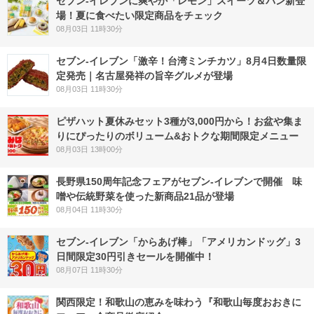
セブン‐イレブンに爽やか「レモン」スイーツ＆パン新登
場！夏に食べたい限定商品をチェック
08月03日 11時30分
セブン-イレブン「激辛！台湾ミンチカツ」8月4日数量限
定発売｜名古屋発祥の旨辛グルメが登場
08月03日 11時30分
ピザハット夏休みセット3種が3,000円から！お盆や集ま
りにぴったりのボリューム&おトクな期間限定メニュー
08月03日 13時00分
長野県150周年記念フェアがセブン-イレブンで開催 味
噌や伝統野菜を使った新商品21品が登場
08月04日 11時30分
セブン‐イレブン「からあげ棒」「アメリカンドッグ」3
日間限定30円引きセールを開催中！
08月07日 11時30分
関西限定！和歌山の恵みを味わう『和歌山毎度おおきに