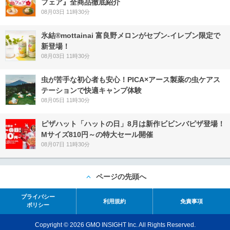
フェア』全商品徹底紹介
08月03日 11時30分
氷結®mottainai 富良野メロンがセブン‐イレブン限定で
新登場！
08月03日 11時30分
虫が苦手な初心者も安心！PICA×アース製薬の虫ケアス
テーションで快適キャンプ体験
08月05日 11時30分
ピザハット「ハットの日」8月は新作ビビンバピザ登場！
Mサイズ810円～の特大セール開催
08月07日 11時30分
ページの先頭へ
プライバシー
利用規約
免責事項
ポリシー
Copyright © 2026 GMO INSIGHT Inc. All Rights Reserved.