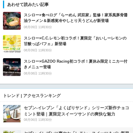
あわせて読みたい記事
スシロー×食べログ「らーめん 武双家」監修！家系風豚骨醤
油ラーメン＆新感覚冷やしとり天うどんが新登場
08月09日 11時30分
スシロー×C.C.レモン初コラボ！夏限定「おいしーレモンの
甘酸っぱパフェ」新登場
08月09日 11時30分
スシロー×GAZOO Racing初コラボ！夏休み限定ミニカー付
きメニュー登場
08月08日 11時30分
トレンド | アクセスランキング
セブン‐イレブン「よくばりサンド」シリーズ新作チョコ
ミント登場｜夏限定スイーツサンドの爽快な魅力
08月06日 11時30分