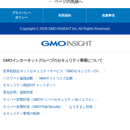
ページの先頭へ
プライバシー
利用規約
免責事項
ポリシー
Copyright © 2026 GMO INSIGHT Inc. All Rights Reserved.
GMOインターネットグループのセキュリティ事業について
世界初総合ネットセキュリティサービス「GMOセキュリティ24」
パスワード漏洩診断
Webサイトリスク診断
セキュリティ相談AIチャットボット
実在証明・盗聴対策
サイバー攻撃対策（GMOサイバーセキュリティ byイエラエ）
サイバー攻撃対策（GMO Flatt Security）
なりすまし対策
セキュリティ事業の軌跡