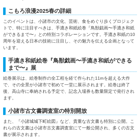
こもろ浪漫2025春の詳細
このイベントは、小諸市の文化、芸術、食をめぐり歩くプロジェク
トで、特に注目すべきは、手漉き和紙絵巻『鳥獣戯画〜手漉き和紙
ができるまで〜』との特別コラボレーションです。手漉き和紙の10
周年を迎える日本の技術に注目し、その魅力を伝える企画となって
います。
手漉き和紙絵巻『鳥獣戯画〜手漉き和紙ができる
まで〜』展
絵巻展示は、絵巻制作の全工程を経て作られた11mを超える大作
で、その全景が小諸市で初めて一堂に展示されます。絵巻は終了
後、高山寺に奉納される予定で、記念入場券も数量限定で発行され
ます。
小諸市古文書調査室の特別開放
また、『小諸城城下町絵図』など、貴重な古文書も特別に公開。こ
れらの古文書は小諸市古文書調査室にて一般公開され、多くの古文
書が展示されます。