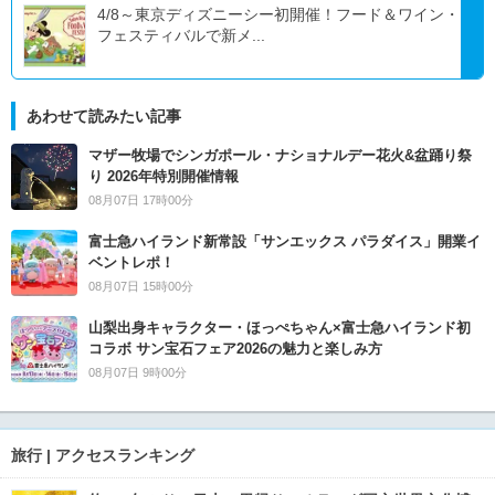
4/8～東京ディズニーシー初開催！フード＆ワイン・
フェスティバルで新メ...
あわせて読みたい記事
マザー牧場でシンガポール・ナショナルデー花火&盆踊り祭
り 2026年特別開催情報
08月07日 17時00分
富士急ハイランド新常設「サンエックス パラダイス」開業イ
ベントレポ！
08月07日 15時00分
山梨出身キャラクター・ほっぺちゃん×富士急ハイランド初
コラボ サン宝石フェア2026の魅力と楽しみ方
08月07日 9時00分
旅行 | アクセスランキング