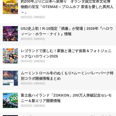
約200年ぶりに日本へ里帰り オランダ国立世界文化博
物館の至宝「OTEMAE～ブロムホフ 茶道を愛した異邦人
～」
08月02日 15時00分
USJ史上初！R-18指定「残像」が登場｜2026年『ハロウ
ィーン・ホラー・ナイト』情報
08月05日 15時00分
レゴランドで楽しむ！家族と過ごす仮装＆フォトジェニ
ックなハロウィン2026
08月03日 15時00分
ムーミントロール冬のぬくもり×ムーミンバレーパーク特
別コラボ開催情報まとめ
08月04日 15時00分
富士急ハイランド「ZOKKON」200万人突破記念セレモ
ニー＆新エリア開業情報
08月06日 16時00分