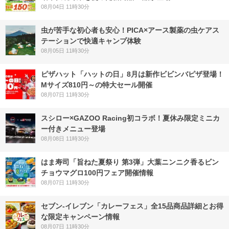
08月04日 11時30分
虫が苦手な初心者も安心！PICA×アース製薬の虫ケアス
テーションで快適キャンプ体験
08月05日 11時30分
ピザハット「ハットの日」8月は新作ビビンバピザ登場！
Mサイズ810円～の特大セール開催
08月07日 11時30分
スシロー×GAZOO Racing初コラボ！夏休み限定ミニカ
ー付きメニュー登場
08月08日 11時30分
はま寿司「旨ねた夏祭り 第3弾」大葉ニンニク香るビン
チョウマグロ100円フェア開催情報
08月07日 11時30分
セブン‐イレブン「カレーフェス」全15品商品詳細とお得
な限定キャンペーン情報
08月07日 11時30分