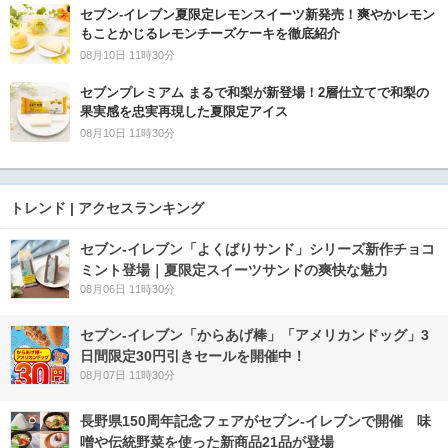
セブン‐イレブン夏限定レモンスイーツ新発売！爽やかレモン
もことかじるレモンチーズケーキを徹底紹介
08月10日 11時30分
セブンプレミアム まるで和梨が新登場！2層仕立てで和梨の
果実感を忠実再現した夏限定アイス
08月10日 11時30分
トレンド | アクセスランキング
セブン‐イレブン「よくばりサンド」シリーズ新作チョコ
ミント登場｜夏限定スイーツサンドの爽快な魅力
08月06日 11時30分
セブン‐イレブン「からあげ棒」「アメリカンドッグ」3
日間限定30円引きセールを開催中！
08月07日 11時30分
長野県150周年記念フェアがセブン-イレブンで開催 味
噌や伝統野菜を使った新商品21品が登場