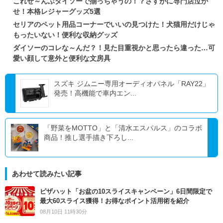
これぜ～んぶダイソーで揃っちゃうの！？さすがに専門店泣か
せ！本格レジャーグッズ5選
セリアのペット用品コーナーでいいの見つけた！犬猫用だけじゃ
もったいない！便利な収納グッズ
ダイソーのコレな～んだ？！見た目重視かと思ったら違った…可
愛い顔して意外と便利な文房具
スズキ ジムニー専用オーディオパネル「RAY22」
発売！高機能で車内エン...
「野菜をMOTTO」と「清水エスパルス」のコラボ
商品！推し選手描き下ろし...
あわせて読みたい記事
ピザハット「お盆の10スライスキャンペーン」6日間限定で
最大60スライス獲得！お得なポイント活用術を紹介
08月10日 11時30分