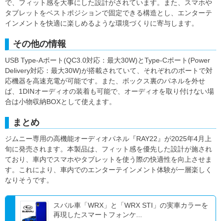
で、フィット感を大事にした設計がされています。また、スマホや
タブレットをベストポジションで固定できる構造とし、エンターテ
インメントを快適に楽しめるような環境づくりに寄与します。
その他の情報
USB Type-Aポート(QC3.0対応：最大30W)とType-Cポート(Power
Delivery対応：最大30W)が搭載されていて、それぞれのポートで対
応機器を高速充電が可能です。また、ボックス裏のパネルを外せ
ば、1DINオーディオの装着も可能で、オーディオを取り付けない場
合は小物収納BOXとして使えます。
まとめ
ジムニー専用の高機能オーディオパネル『RAY22』が2025年4月上
旬に発売されます。本製品は、フィット感を優先した設計が施され
ており、車内でスマホやタブレットを使う際の快適性を向上させま
す。これにより、車内でのエンターテインメント体験が一層楽しく
なりそうです。
スバル車「WRX」と「WRX STI」の実車カラーを
再現したスマートフォンケ...