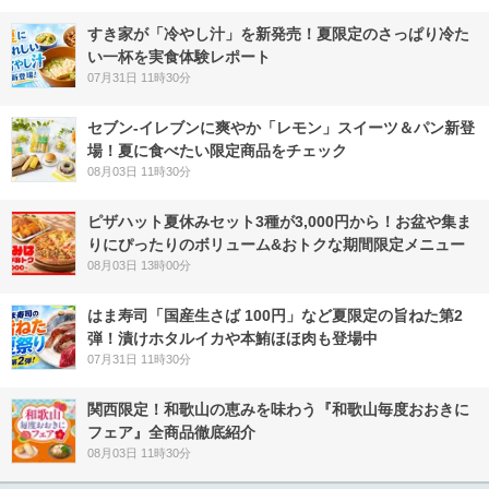
すき家が「冷やし汁」を新発売！夏限定のさっぱり冷た
い一杯を実食体験レポート
07月31日 11時30分
セブン‐イレブンに爽やか「レモン」スイーツ＆パン新登
場！夏に食べたい限定商品をチェック
08月03日 11時30分
ピザハット夏休みセット3種が3,000円から！お盆や集ま
りにぴったりのボリューム&おトクな期間限定メニュー
08月03日 13時00分
はま寿司「国産生さば 100円」など夏限定の旨ねた第2
弾！漬けホタルイカや本鮪ほほ肉も登場中
07月31日 11時30分
関西限定！和歌山の恵みを味わう『和歌山毎度おおきに
フェア』全商品徹底紹介
08月03日 11時30分