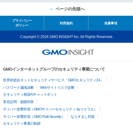
ページの先頭へ
プライバシー
利用規約
免責事項
ポリシー
Copyright © 2026 GMO INSIGHT Inc. All Rights Reserved.
GMOインターネットグループのセキュリティ事業について
世界初総合ネットセキュリティサービス「GMOセキュリティ24」
パスワード漏洩診断
Webサイトリスク診断
セキュリティ相談AIチャットボット
実在証明・盗聴対策
サイバー攻撃対策（GMOサイバーセキュリティ byイエラエ）
サイバー攻撃対策（GMO Flatt Security）
なりすまし対策
セキュリティ事業の軌跡