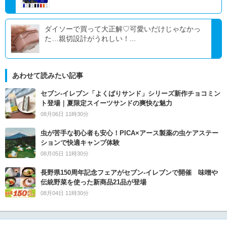
ダイソーで買って大正解♡可愛いだけじゃなかっ
た…親切設計がうれしい！...
あわせて読みたい記事
セブン‐イレブン「よくばりサンド」シリーズ新作チョコミン
ト登場｜夏限定スイーツサンドの爽快な魅力
08月06日 11時30分
虫が苦手な初心者も安心！PICA×アース製薬の虫ケアステー
ションで快適キャンプ体験
08月05日 11時30分
長野県150周年記念フェアがセブン-イレブンで開催 味噌や
伝統野菜を使った新商品21品が登場
08月04日 11時30分