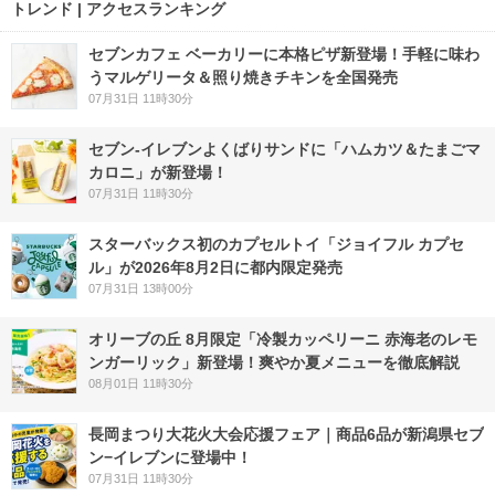
トレンド | アクセスランキング
セブンカフェ ベーカリーに本格ピザ新登場！手軽に味わ
うマルゲリータ＆照り焼きチキンを全国発売
07月31日 11時30分
セブン‐イレブンよくばりサンドに「ハムカツ＆たまごマ
カロニ」が新登場！
07月31日 11時30分
スターバックス初のカプセルトイ「ジョイフル カプセ
ル」が2026年8月2日に都内限定発売
07月31日 13時00分
オリーブの丘 8月限定「冷製カッペリーニ 赤海老のレモ
ンガーリック」新登場！爽やか夏メニューを徹底解説
08月01日 11時30分
長岡まつり大花火大会応援フェア｜商品6品が新潟県セブ
ン−イレブンに登場中！
07月31日 11時30分