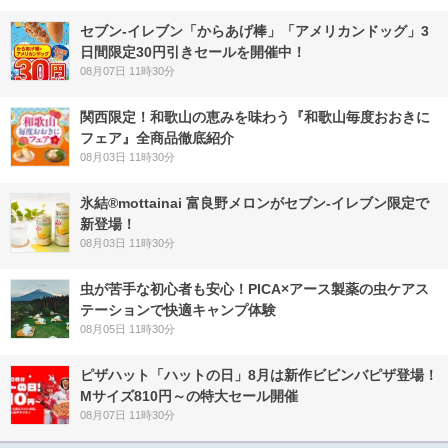
セブン‐イレブン「からあげ棒」「アメリカンドッグ」3
日間限定30円引きセールを開催中！
08月07日 11時30分
関西限定！和歌山の恵みを味わう『和歌山毎度おおきに
フェア』全商品徹底紹介
08月03日 11時30分
氷結®mottainai 富良野メロンがセブン‐イレブン限定で
新登場！
08月03日 11時30分
虫が苦手な初心者も安心！PICA×アース製薬の虫ケアス
テーションで快適キャンプ体験
08月05日 11時30分
ピザハット「ハットの日」8月は新作ビビンバピザ登場！
Mサイズ810円～の特大セール開催
08月07日 11時30分