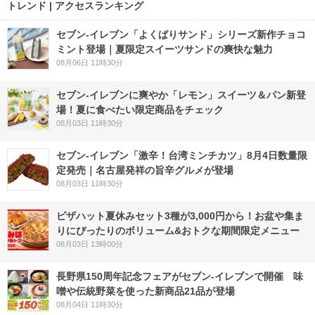
トレンド | アクセスランキング
セブン‐イレブン「よくばりサンド」シリーズ新作チョコ
ミント登場｜夏限定スイーツサンドの爽快な魅力
08月06日 11時30分
セブン‐イレブンに爽やか「レモン」スイーツ＆パン新登
場！夏に食べたい限定商品をチェック
08月03日 11時30分
セブン-イレブン「激辛！台湾ミンチカツ」8月4日数量限
定発売｜名古屋発祥の旨辛グルメが登場
08月03日 11時30分
ピザハット夏休みセット3種が3,000円から！お盆や集ま
りにぴったりのボリューム&おトクな期間限定メニュー
08月03日 13時00分
長野県150周年記念フェアがセブン-イレブンで開催 味
噌や伝統野菜を使った新商品21品が登場
08月04日 11時30分