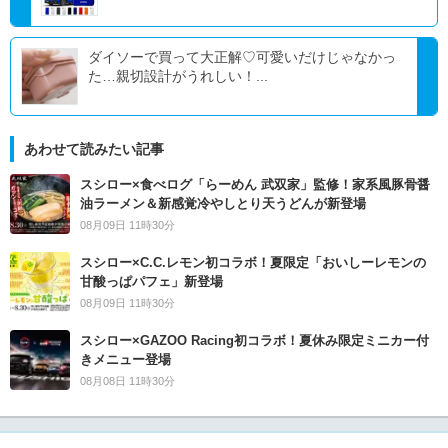
ダイソーで買って大正解♡可愛いだけじゃなかっ
た…親切設計がうれしい！...
あわせて読みたい記事
スシロー×食べログ「らーめん 武双家」監修！家系風豚骨醤
油ラーメン＆新感覚冷やしとり天うどんが新登場
08月09日 11時30分
スシロー×C.C.レモン初コラボ！夏限定「おいしーレモンの
甘酸っぱパフェ」新登場
08月09日 11時30分
スシロー×GAZOO Racing初コラボ！夏休み限定ミニカー付
きメニュー登場
08月08日 11時30分