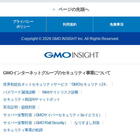
ページの先頭へ
プライバシー
利用規約
免責事項
ポリシー
Copyright © 2026 GMO INSIGHT Inc. All Rights Reserved.
GMOインターネットグループのセキュリティ事業について
世界初総合ネットセキュリティサービス「GMOセキュリティ24」
パスワード漏洩診断
Webサイトリスク診断
セキュリティ相談AIチャットボット
実在証明・盗聴対策
サイバー攻撃対策（GMOサイバーセキュリティ byイエラエ）
サイバー攻撃対策（GMO Flatt Security）
なりすまし対策
セキュリティ事業の軌跡