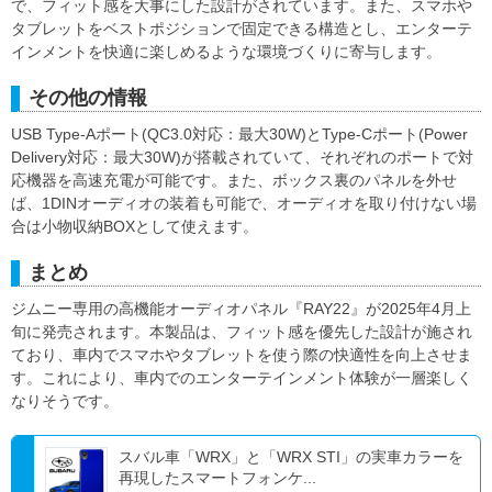
で、フィット感を大事にした設計がされています。また、スマホや
タブレットをベストポジションで固定できる構造とし、エンターテ
インメントを快適に楽しめるような環境づくりに寄与します。
その他の情報
USB Type-Aポート(QC3.0対応：最大30W)とType-Cポート(Power
Delivery対応：最大30W)が搭載されていて、それぞれのポートで対
応機器を高速充電が可能です。また、ボックス裏のパネルを外せ
ば、1DINオーディオの装着も可能で、オーディオを取り付けない場
合は小物収納BOXとして使えます。
まとめ
ジムニー専用の高機能オーディオパネル『RAY22』が2025年4月上
旬に発売されます。本製品は、フィット感を優先した設計が施され
ており、車内でスマホやタブレットを使う際の快適性を向上させま
す。これにより、車内でのエンターテインメント体験が一層楽しく
なりそうです。
スバル車「WRX」と「WRX STI」の実車カラーを
再現したスマートフォンケ...