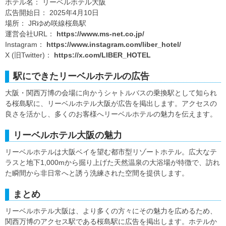
ホテル名： リーベルホテル大阪
広告開始日： 2025年4月10日
場所： JRゆめ咲線桜島駅
運営会社URL：
https://www.ms-net.co.jp/
Instagram：
https://www.instagram.com/liber_hotel/
X (旧Twitter)：
https://x.com/LIBER_HOTEL
駅にできたリーベルホテルの広告
大阪・関西万博の会場に向かうシャトルバスの乗換駅として知られ
る桜島駅に、リーベルホテル大阪が広告を掲出します。アクセスの
良さを活かし、多くのお客様へリーベルホテルの魅力を伝えます。
リーベルホテル大阪の魅力
リーベルホテルは大阪ベイを望む都市型リゾートホテル。広大なテ
ラスと地下1,000mから掘り上げた天然温泉の大浴場が特徴で、訪れ
た瞬間から非日常へと誘う洗練された空間を提供します。
まとめ
リーベルホテル大阪は、より多くの方々にその魅力を広めるため、
関西万博のアクセス駅である桜島駅に広告を掲出します。ホテルか