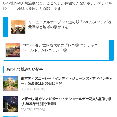
らの眺めや天然温泉など、ここでしか体験できないホテルステイを
提供し、地域の発展にも貢献します。
リニューアルオープン！道の駅「230ルスツ」が地
元野菜と地域の繋がりを...
2027年春、世界最大級の「レゴⓇ ニンジャゴー・
ワールド」がレゴランドⓇ...
あわせて読みたい記事
東京ディズニーシー「インディ・ジョーンズ・アドベンチャ
ー」改装後11月30日に再開
08月10日 15時00分
マザー牧場でシンガポール・ナショナルデー花火&盆踊り祭
り 2026年特別開催情報
08月07日 17時00分