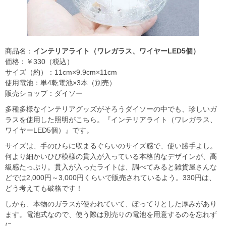
商品名：
インテリアライト（ワレガラス、ワイヤーLED5個）
価格：￥330（税込）
サイズ（約）：11cm×9.9cm×11cm
使用電池：単4乾電池×3本（別売）
販売ショップ：ダイソー
多種多様なインテリアグッズがそろうダイソーの中でも、珍しいガ
ラスを使用した照明がこちら。『インテリアライト（ワレガラス、
ワイヤーLED5個）』です。
サイズは、手のひらに収まるぐらいのサイズ感で、使い勝手よし。
何より細かいひび模様の貫入が入っている本格的なデザインが、高
級感たっぷり。貫入が入ったライトは、調べてみると雑貨屋さんな
どでは2,000円～3,000円くらいで販売されているよう。330円は、
どう考えても破格です！
しかも、本物のガラスが使われていて、ぽってりとした厚みがあり
ます。電池式なので、使う際は別売りの電池を用意するのを忘れず
に。