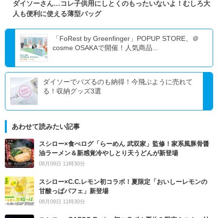
ダイソーさん…コレ子供用にしとくのもったいないよ！むしろ大
人も便利に使える薄型バッグ
「FoRest by Greenfinger」POPUP STORE、＠
cosme OSAKAで開催！人気商品...
ダイソーでバズるのも納得！今飛ぶように売れて
る！収納グッズ3選
あわせて読みたい記事
スシロー×食べログ「らーめん 武双家」監修！家系風豚骨醤
油ラーメン＆新感覚冷やしとり天うどんが新登場
08月09日 11時30分
スシロー×C.C.レモン初コラボ！夏限定「おいしーレモンの
甘酸っぱパフェ」新登場
08月09日 11時30分