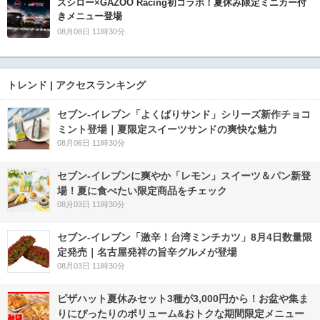
スシロー×GAZOO Racing初コラボ！夏休み限定ミニカー付
きメニュー登場
08月08日 11時30分
トレンド | アクセスランキング
セブン‐イレブン「よくばりサンド」シリーズ新作チョコ
ミント登場｜夏限定スイーツサンドの爽快な魅力
08月06日 11時30分
セブン‐イレブンに爽やか「レモン」スイーツ＆パン新登
場！夏に食べたい限定商品をチェック
08月03日 11時30分
セブン-イレブン「激辛！台湾ミンチカツ」8月4日数量限
定発売｜名古屋発祥の旨辛グルメが登場
08月03日 11時30分
ピザハット夏休みセット3種が3,000円から！お盆や集ま
りにぴったりのボリューム&おトクな期間限定メニュー