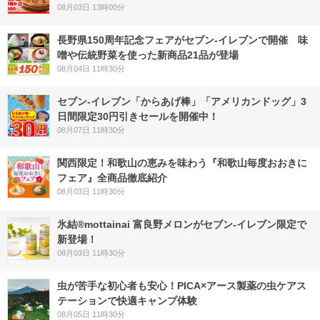
08月03日 13時00分
長野県150周年記念フェアがセブン-イレブンで開催 味
噌や伝統野菜を使った新商品21品が登場
08月04日 11時30分
セブン‐イレブン「からあげ棒」「アメリカンドッグ」3
日間限定30円引きセールを開催中！
08月07日 11時30分
関西限定！和歌山の恵みを味わう『和歌山毎度おおきに
フェア』全商品徹底紹介
08月03日 11時30分
氷結®mottainai 富良野メロンがセブン‐イレブン限定で
新登場！
08月03日 11時30分
虫が苦手な初心者も安心！PICA×アース製薬の虫ケアス
テーションで快適キャンプ体験
08月05日 11時30分