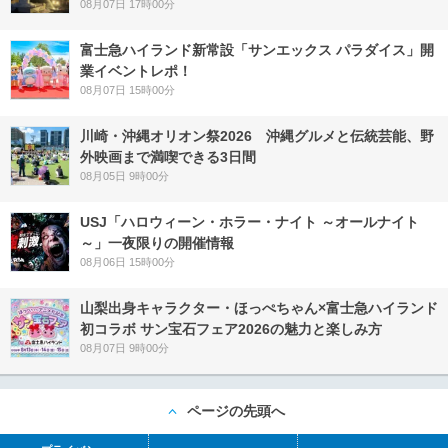
08月07日 17時00分
富士急ハイランド新常設「サンエックス パラダイス」開
業イベントレポ！
08月07日 15時00分
川崎・沖縄オリオン祭2026 沖縄グルメと伝統芸能、野
外映画まで満喫できる3日間
08月05日 9時00分
USJ「ハロウィーン・ホラー・ナイト ～オールナイト
～」一夜限りの開催情報
08月06日 15時00分
山梨出身キャラクター・ほっぺちゃん×富士急ハイランド
初コラボ サン宝石フェア2026の魅力と楽しみ方
08月07日 9時00分
ページの先頭へ