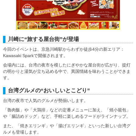
川崎に“旅する屋台街”が登場
今回のイベントは、京急川崎駅からわずか徒歩4分の新エリア：
Kawasaki Sparkで開催されます。
会場内には、台湾の夜市を模したにぎやかな屋台街が広がり、提灯
の明かりと湯気が立ち込める中で、異国情緒を味わうことができま
す。
台湾グルメの“おいしいとこどり”
台湾の夜市で人気のグルメが勢揃いします。
「魯肉飯」や「大鶏排」などの定番メニューに加え、「焼小籠包」
や「腸詰めドッグ」など、手軽に楽しめるフードがラインナップ。
また、「焼きエリンギ」や「揚げエリンギ」といった新しい台湾グ
ルメも登場します。