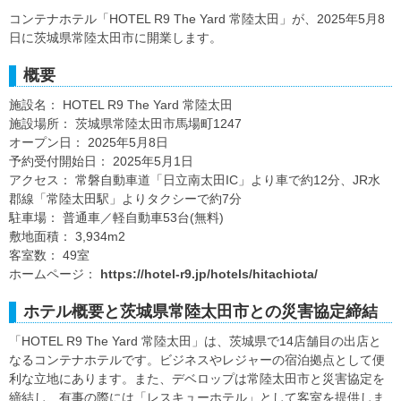
コンテナホテル「HOTEL R9 The Yard 常陸太田」が、2025年5月8
日に茨城県常陸太田市に開業します。
概要
施設名： HOTEL R9 The Yard 常陸太田
施設場所： 茨城県常陸太田市馬場町1247
オープン日： 2025年5月8日
予約受付開始日： 2025年5月1日
アクセス： 常磐自動車道「日立南太田IC」より車で約12分、JR水
郡線「常陸太田駅」よりタクシーで約7分
駐車場： 普通車／軽自動車53台(無料)
敷地面積： 3,934m2
客室数： 49室
ホームページ：
https://hotel-r9.jp/hotels/hitachiota/
ホテル概要と茨城県常陸太田市との災害協定締結
「HOTEL R9 The Yard 常陸太田」は、茨城県で14店舗目の出店と
なるコンテナホテルです。ビジネスやレジャーの宿泊拠点として便
利な立地にあります。また、デベロップは常陸太田市と災害協定を
締結し、有事の際には「レスキューホテル」として客室を提供しま