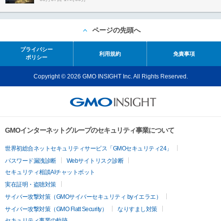
ページの先頭へ
プライバシー
利用規約
免責事項
ポリシー
Copyright © 2026 GMO INSIGHT Inc. All Rights Reserved.
GMOインターネットグループのセキュリティ事業について
世界初総合ネットセキュリティサービス「GMOセキュリティ24」
パスワード漏洩診断
Webサイトリスク診断
セキュリティ相談AIチャットボット
実在証明・盗聴対策
サイバー攻撃対策（GMOサイバーセキュリティ byイエラエ）
サイバー攻撃対策（GMO Flatt Security）
なりすまし対策
セキュリティ事業の軌跡