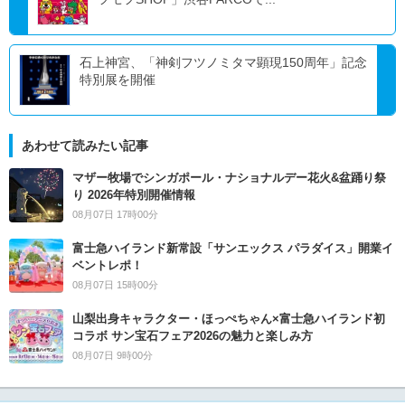
石上神宮、「神剣フツノミタマ顕現150周年」記念
特別展を開催
あわせて読みたい記事
マザー牧場でシンガポール・ナショナルデー花火&盆踊り祭
り 2026年特別開催情報
08月07日 17時00分
富士急ハイランド新常設「サンエックス パラダイス」開業イ
ベントレポ！
08月07日 15時00分
山梨出身キャラクター・ほっぺちゃん×富士急ハイランド初
コラボ サン宝石フェア2026の魅力と楽しみ方
08月07日 9時00分