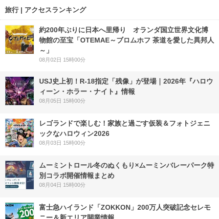
旅行 | アクセスランキング
約200年ぶりに日本へ里帰り オランダ国立世界文化博
物館の至宝「OTEMAE～ブロムホフ 茶道を愛した異邦人
～」
08月02日 15時00分
USJ史上初！R-18指定「残像」が登場｜2026年『ハロウ
ィーン・ホラー・ナイト』情報
08月05日 15時00分
レゴランドで楽しむ！家族と過ごす仮装＆フォトジェニ
ックなハロウィン2026
08月03日 15時00分
ムーミントロール冬のぬくもり×ムーミンバレーパーク特
別コラボ開催情報まとめ
08月04日 15時00分
富士急ハイランド「ZOKKON」200万人突破記念セレモ
ニー＆新エリア開業情報