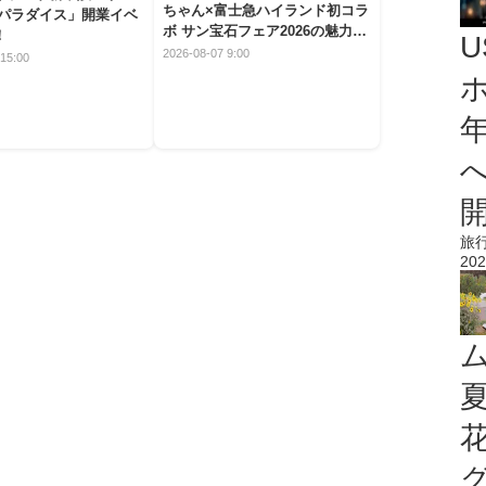
ちゃん×富士急ハイランド初コラ
 パラダイス」開業イベ
ボ サン宝石フェア2026の魅力と
！
楽しみ方
2026-08-07 9:00
15:00
旅
202