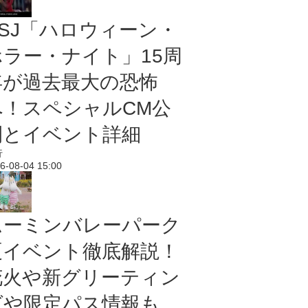
USJ「ハロウィーン・
ホラー・ナイト」15周
年が過去最大の恐怖
へ！スペシャルCM公
開とイベント詳細
行
6-08-04 15:00
ムーミンバレーパーク
夏イベント徹底解説！
花火や新グリーティン
グや限定パス情報も