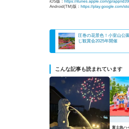
iOS版：
https://itunes.apple.com/jp/app/id
Android(TM)版：
https://play.google.com/sto
圧巻の花景色！小室山公
じ観賞会2025年開催
こんな記事も読まれています
富士急ハ