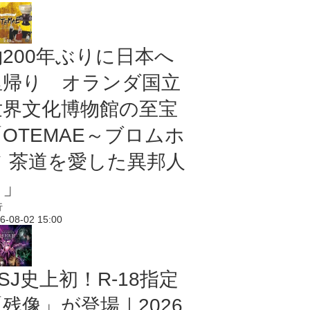
約200年ぶりに日本へ
里帰り オランダ国立
世界文化博物館の至宝
「OTEMAE～ブロムホ
フ 茶道を愛した異邦人
～」
行
6-08-02 15:00
SJ史上初！R-18指定
残像」が登場｜2026