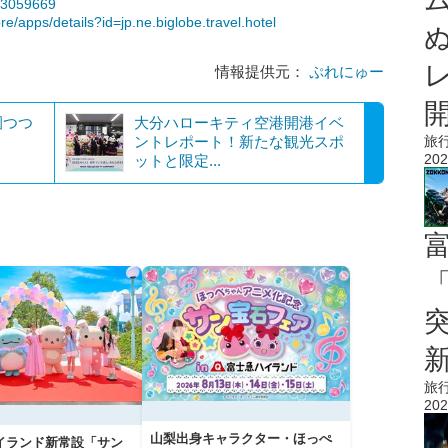
393059669
re/apps/details?id=jp.ne.biglobe.travel.hotel
情報提供元：
ぷれにゅー
園つつ
大分ハローキティ空港開港イベ
旅
ントレポート！新たな観光スポ
202
ットと限定...
「
旅
202
山梨出身キャラクター・ほっぺ
イランド新常設「サン