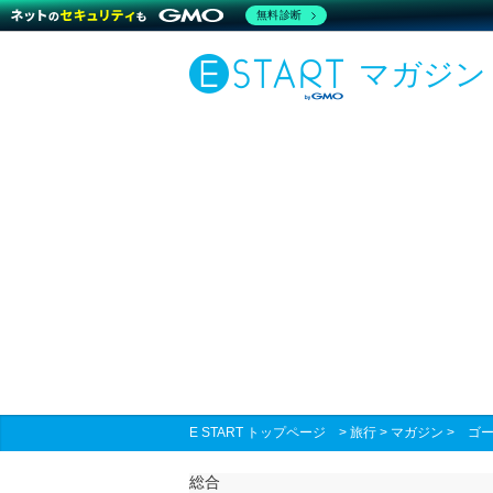
無料診断
マガジン
E START トップページ
>
旅行
>
マガジン
>
ゴー
総合