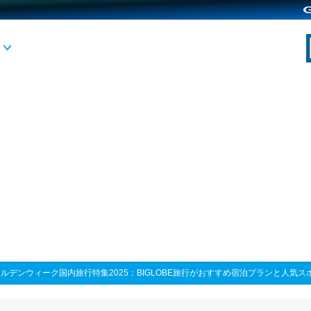
ルデンウィーク国内旅行特集2025：BIGLOBE旅行がおすすめ宿泊プランと人気ス