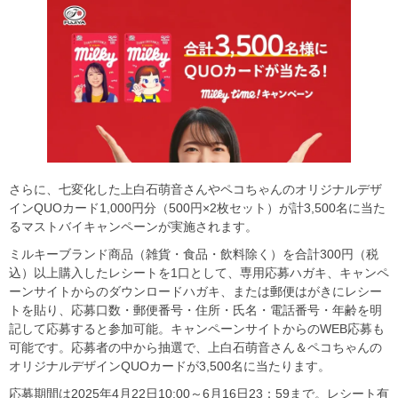
さらに、七変化した上白石萌音さんやペコちゃんのオリジナルデザ
インQUOカード1,000円分（500円×2枚セット）が計3,500名に当た
るマストバイキャンペーンが実施されます。
ミルキーブランド商品（雑貨・食品・飲料除く）を合計300円（税
込）以上購入したレシートを1口として、専用応募ハガキ、キャンペ
ーンサイトからのダウンロードハガキ、または郵便はがきにレシー
トを貼り、応募口数・郵便番号・住所・氏名・電話番号・年齢を明
記して応募すると参加可能。キャンペーンサイトからのWEB応募も
可能です。応募者の中から抽選で、上白石萌音さん＆ペコちゃんの
オリジナルデザインQUOカードが3,500名に当たります。
応募期間は2025年4月22日10:00～6月16日23：59まで。レシート有