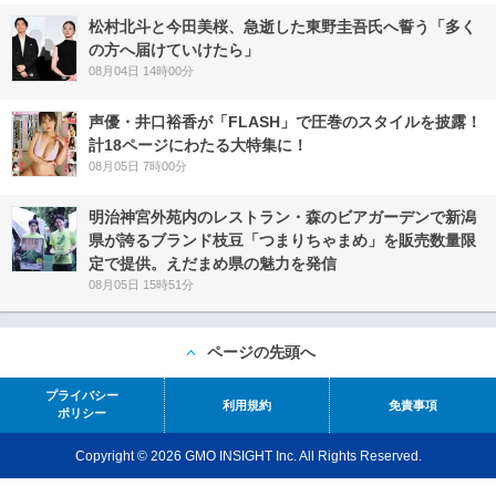
松村北斗と今田美桜、急逝した東野圭吾氏へ誓う「多く
の方へ届けていけたら」
08月04日 14時00分
声優・井口裕香が「FLASH」で圧巻のスタイルを披露！
計18ページにわたる大特集に！
08月05日 7時00分
明治神宮外苑内のレストラン・森のビアガーデンで新潟
県が誇るブランド枝豆「つまりちゃまめ」を販売数量限
定で提供。えだまめ県の魅力を発信
08月05日 15時51分
ページの先頭へ
プライバシー
利用規約
免責事項
ポリシー
Copyright © 2026 GMO INSIGHT Inc. All Rights Reserved.