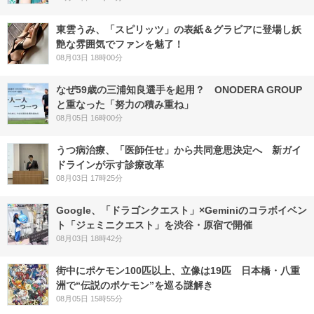
東雲うみ、「スピリッツ」の表紙＆グラビアに登場し妖
艶な雰囲気でファンを魅了！
08月03日 18時00分
なぜ59歳の三浦知良選手を起用？ ONODERA GROUP
と重なった「努力の積み重ね」
08月05日 16時00分
うつ病治療、「医師任せ」から共同意思決定へ 新ガイ
ドラインが示す診療改革
08月03日 17時25分
Google、「ドラゴンクエスト」×Geminiのコラボイベン
ト「ジェミニクエスト」を渋谷・原宿で開催
08月03日 18時42分
街中にポケモン100匹以上、立像は19匹 日本橋・八重
洲で“伝説のポケモン”を巡る謎解き
08月05日 15時55分