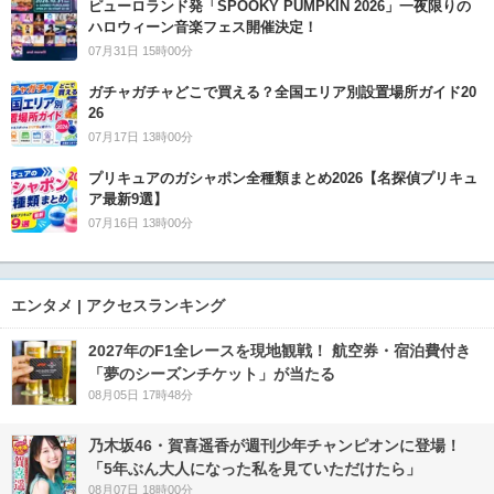
ピューロランド発「SPOOKY PUMPKIN 2026」一夜限りの
ハロウィーン音楽フェス開催決定！
07月31日 15時00分
ガチャガチャどこで買える？全国エリア別設置場所ガイド20
26
07月17日 13時00分
プリキュアのガシャポン全種類まとめ2026【名探偵プリキュ
ア最新9選】
07月16日 13時00分
エンタメ | アクセスランキング
2027年のF1全レースを現地観戦！ 航空券・宿泊費付き
「夢のシーズンチケット」が当たる
08月05日 17時48分
乃木坂46・賀喜遥香が週刊少年チャンピオンに登場！
「5年ぶん大人になった私を見ていただけたら」
08月07日 18時00分