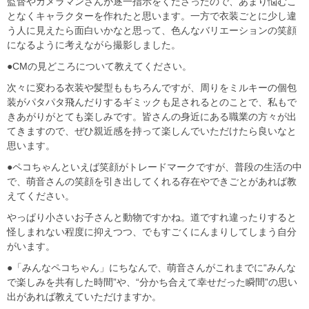
監督やカメラマンさんが逐一指示をくださったので、あまり悩むこ
となくキャラクターを作れたと思います。一方で衣装ごとに少し違
う人に見えたら面白いかなと思って、色んなバリエーションの笑顔
になるように考えながら撮影しました。
●CMの見どころについて教えてください。
次々に変わる衣装や髪型ももちろんですが、周りをミルキーの個包
装がパタパタ飛んだりするギミックも足されるとのことで、私もで
きあがりがとても楽しみです。皆さんの身近にある職業の方々が出
てきますので、ぜひ親近感を持って楽しんでいただけたら良いなと
思います。
●ペコちゃんといえば笑顔がトレードマークですが、普段の生活の中
で、萌音さんの笑顔を引き出してくれる存在やできごとがあれば教
えてください。
やっぱり小さいお子さんと動物ですかね。道ですれ違ったりすると
怪しまれない程度に抑えつつ、でもすごくにんまりしてしまう自分
がいます。
●「みんなペコちゃん」にちなんで、萌音さんがこれまでに“みんな
で楽しみを共有した時間”や、“分かち合えて幸せだった瞬間”の思い
出があれば教えていただけますか。