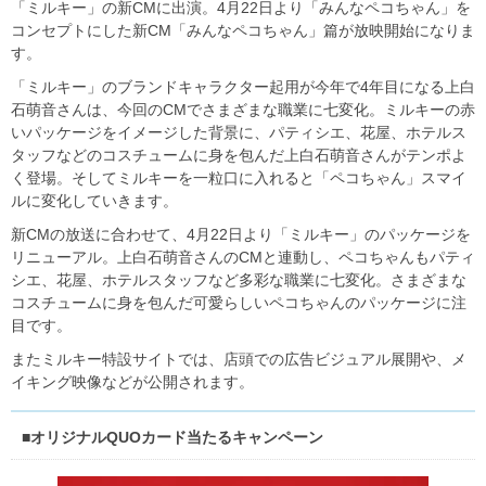
「ミルキー」の新CMに出演。4月22日より「みんなペコちゃん」を
コンセプトにした新CM「みんなペコちゃん」篇が放映開始になりま
す。
「ミルキー」のブランドキャラクター起用が今年で4年目になる上白
石萌音さんは、今回のCMでさまざまな職業に七変化。ミルキーの赤
いパッケージをイメージした背景に、パティシエ、花屋、ホテルス
タッフなどのコスチュームに身を包んだ上白石萌音さんがテンポよ
く登場。そしてミルキーを一粒口に入れると「ペコちゃん」スマイ
ルに変化していきます。
新CMの放送に合わせて、4月22日より「ミルキー」のパッケージを
リニューアル。上白石萌音さんのCMと連動し、ペコちゃんもパティ
シエ、花屋、ホテルスタッフなど多彩な職業に七変化。さまざまな
コスチュームに身を包んだ可愛らしいペコちゃんのパッケージに注
目です。
またミルキー特設サイトでは、店頭での広告ビジュアル展開や、メ
イキング映像などが公開されます。
■オリジナルQUOカード当たるキャンペーン