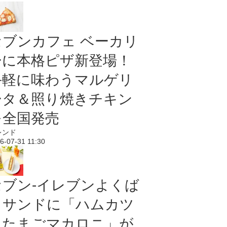
セブンカフェ ベーカリ
ーに本格ピザ新登場！
手軽に味わうマルゲリ
ータ＆照り焼きチキン
を全国発売
レンド
6-07-31 11:30
セブン‐イレブンよくば
りサンドに「ハムカツ
＆たまごマカロニ」が