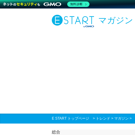
無料診断
マガジン
E START トップページ
>
トレンド
>
マガジン
総合