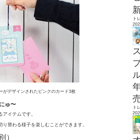
ト
202
ル
にゅ〜
ト
202
るアイテムです。
切り替わる様子を楽しむことができます。
料別）