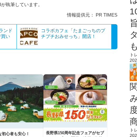
AIが執筆しています。
情報提供元： PR TIMES
ランド
コラボカフェ「たまごっちのプ
♡買い
チプチおみせっち」開店！
ト
202
ト
長野県150周年記念フェアがセブ
な初心者も安心！
202