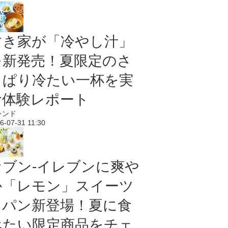
すき家が「冷やし汁」
を新発売！夏限定のさ
っぱり冷たい一杯を実
食体験レポート
レンド
6-07-31 11:30
セブン‐イレブンに爽や
か「レモン」スイーツ
＆パン新登場！夏に食
べたい限定商品をチェ