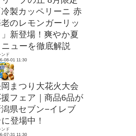
「冷製カッペリーニ 赤
海老のレモンガーリッ
ク」新登場！爽やか夏
メニューを徹底解説
レンド
6-08-01 11:30
長岡まつり大花火大会
応援フェア｜商品6品が
新潟県セブン−イレブ
ンに登場中！
レンド
6-07-31 11:30