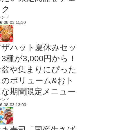
ック
レンド
6-08-03 11:30
ピザハット夏休みセッ
3種が3,000円から！
お盆や集まりにぴった
りのボリューム&おト
クな期間限定メニュー
レンド
6-08-03 13:00
はま寿司「国産生さば