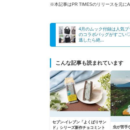
※本記事はPR TIMESのリリースを元に
4月のムック付録は人気ブ
のコラボバッグがすごい
逃したら絶...
こんな記事も読まれています
セブン‐イレブン「よくばりサン
虫が苦手
ド」シリーズ新作チョコミント