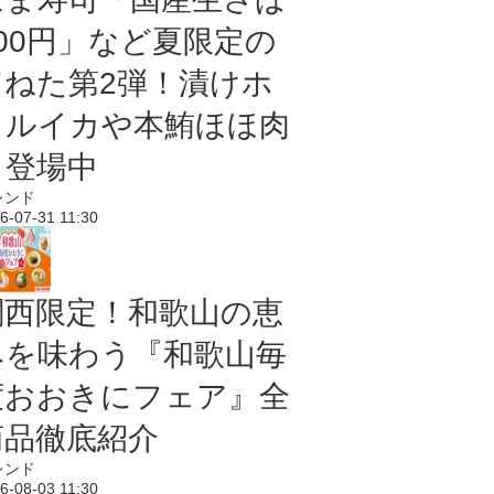
100円」など夏限定の
旨ねた第2弾！漬けホ
タルイカや本鮪ほほ肉
も登場中
レンド
6-07-31 11:30
関西限定！和歌山の恵
みを味わう『和歌山毎
度おおきにフェア』全
商品徹底紹介
レンド
6-08-03 11:30