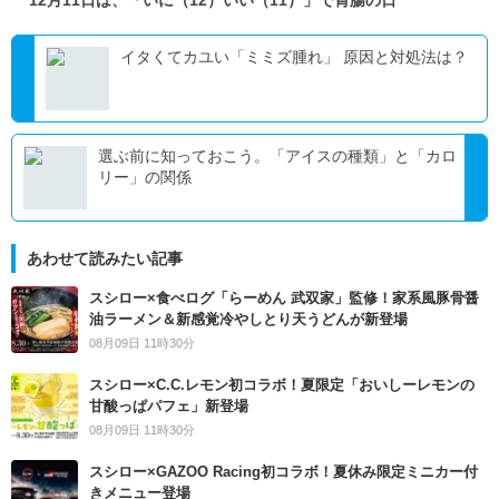
12月11日は、「いに（12）いい（11）」で胃腸の日
イタくてカユい「ミミズ腫れ」 原因と対処法は？
選ぶ前に知っておこう。「アイスの種類」と「カロ
リー」の関係
あわせて読みたい記事
スシロー×食べログ「らーめん 武双家」監修！家系風豚骨醤
油ラーメン＆新感覚冷やしとり天うどんが新登場
08月09日 11時30分
スシロー×C.C.レモン初コラボ！夏限定「おいしーレモンの
甘酸っぱパフェ」新登場
08月09日 11時30分
スシロー×GAZOO Racing初コラボ！夏休み限定ミニカー付
きメニュー登場