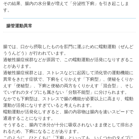
その結果、腸内の水分量が増えて「分泌性下痢」を引き起こしま
す。
腸管運動異常
腸では、口から摂取したものを肛門に運ぶために蠕動運動（ぜんど
ううんどう）が行われています。
過敏性腸症候群などが原因で、この蠕動運動が活発になりすぎるこ
とがあります。
過敏性腸症候群とは、ストレスなどに起因して消化管の運動機能に
異常をきたす症状で、下痢をくりかえす「下痢型」、便秘をくりか
えす「便秘型」、下痢と便秘の両方をくりかえす「混合型」、そし
ていずれのタイプにも属さない「分類不能型」に分けられます。
なかでも下痢型は、ストレスで腸の機能が必要以上に高まり、蠕動
運動が活発になりすぎていると考えられます。
蠕動運動が活発化しすぎると、腸の内容物は腸内を速いスピードで
通過することになります。
そうすると、腸内で水分が十分に吸収されないまま便として排出さ
れるため、下痢になることがあります。
このように、ひとくちに「下痢」といっても、いくつかのタイプに