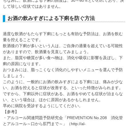
ちなみに、飲酒による下痢の頻度は、30～60％といわれており、決
して珍しい症状ではありません。
お酒の飲みすぎによる下痢を防ぐ方法
過度な飲酒がもたらす下痢にもっとも有効な予防法は、お酒を飲む
量を控えることです。
飲酒後の下痢が多いという人は、ご自身の適量を超えている可能性
がありますので、飲酒量を見直してみましょう。
また、脂質や糖質が多い食べ物は、消化や吸収に影響を及ぼし、下
痢の原因になります。
おつまみには、脂っこくなく消化のしやすいメニューを選んで予防
しましょう。
このように、一般的にお酒の飲みすぎによる下痢には、痛みが少な
い、お酒を控えると症状が改善する、といった特徴がみられます。
ですから、下痢以外に症状がある、お酒をやめても症状が治まらな
い、という場合は、ほかに原因があるかもしれません。
早めに病院を受診するようにしてください。
【参考】
・アルコール関連問題予防研究会「PREVENTION No.208 消化管
とアルコール～口から肛門まで～」（http://al-