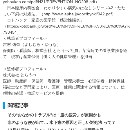
yobouken.com/pdf/H21/PREVENTION_NO208.pdf）
・日本臨床内科医会「わかりやすい病気のはなしシリーズ42：ただ
しい下痢の対処法」（http://www.japha.jp/doc/byoki/042.pdf）
・コトバンク 家庭の医学館「感染性腸炎」
（https://kotobank.jp/word/%E6%84%9F%E6%9F%93%E6%80%A
793454）
＜執筆者プロフィール＞
吉村 佑奈（よしむら・ゆうな）
保健師・看護師。株式会社 とらうべ 社員。某病院での看護業務を経
て、現在は産業保健（働く人の健康管理）を担当
＜監修者プロフィール＞
株式会社 とらうべ
医師・助産師・保健師・看護師・管理栄養士・心理学者・精神保健
福祉士など専門家により、医療・健康に関連する情報について、信
頼性の確認・検証サービスを提供
関連記事
その“おなかのトラブル”は「腸の疲労」が原因かも
水のような便が出て… 水下痢の原因と正しい対処法 って？