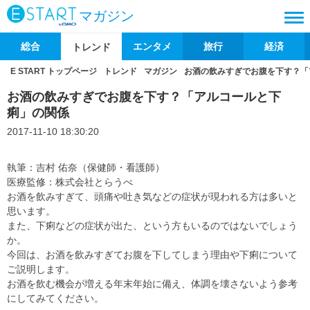
マガジン
総合
エンタメ
旅行
経済
トレンド
E START トップページ
トレンド
マガジン
お酒の飲みすぎでお腹を下す？「
お酒の飲みすぎでお腹を下す？「アルコールと下
痢」の関係
2017-11-10 18:30:20
執筆：吉村 佑奈（保健師・看護師）
医療監修：株式会社とらうべ
お酒を飲みすぎて、頭痛や吐き気などの症状が現われる方は多いと
思います。
また、下痢などの症状が出た、という方もいるのではないでしょう
か。
今回は、お酒を飲みすぎてお腹を下してしまう理由や下痢について
ご説明します。
お酒を飲む機会が増える年末年始に備え、体調を壊さないよう参考
にしてみてください。