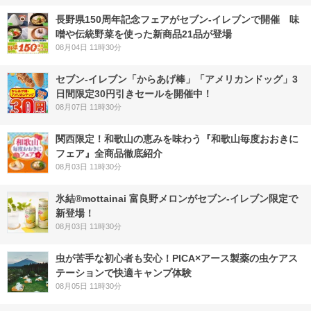
長野県150周年記念フェアがセブン-イレブンで開催 味
噌や伝統野菜を使った新商品21品が登場
08月04日 11時30分
セブン‐イレブン「からあげ棒」「アメリカンドッグ」3
日間限定30円引きセールを開催中！
08月07日 11時30分
関西限定！和歌山の恵みを味わう『和歌山毎度おおきに
フェア』全商品徹底紹介
08月03日 11時30分
氷結®mottainai 富良野メロンがセブン‐イレブン限定で
新登場！
08月03日 11時30分
虫が苦手な初心者も安心！PICA×アース製薬の虫ケアス
テーションで快適キャンプ体験
08月05日 11時30分