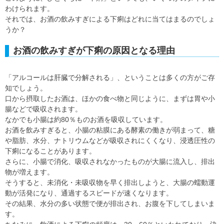
わけられます。
それでは、お酒の飲みすぎによる下痢はどれに当てはまるのでしょ
うか？
お酒の飲みすぎが下痢の原因となる理由
「アルコールは肝臓で分解される」、ということは多くの方がご存
知でしょう。
口から摂取したお酒は、ほかの食べ物と同じように、まずは胃や小
腸などで吸収されます。
なかでも小腸は約80％ものお酒を吸収しています。
お酒を飲みすぎると、小腸の粘膜にある酵素の働きが弱まって、糖
や脂肪、水分、ナトリウムなどが吸収されにくくなり、浸透圧性の
下痢になることがあります。
さらに、小腸で消化、吸収されなかったものが大腸に流入し、排出
物が増えます。
そうすると、未消化・未吸収物を早く排出しようと、大腸の蠕動運
動が活発になり、通過するスピードが速くなります。
その結果、水分の多い状態で便が排出され、お腹を下してしまいま
す。