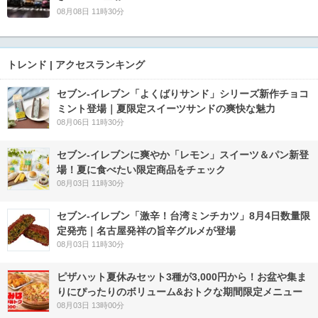
08月08日 11時30分
トレンド | アクセスランキング
セブン‐イレブン「よくばりサンド」シリーズ新作チョコ
ミント登場｜夏限定スイーツサンドの爽快な魅力
08月06日 11時30分
セブン‐イレブンに爽やか「レモン」スイーツ＆パン新登
場！夏に食べたい限定商品をチェック
08月03日 11時30分
セブン-イレブン「激辛！台湾ミンチカツ」8月4日数量限
定発売｜名古屋発祥の旨辛グルメが登場
08月03日 11時30分
ピザハット夏休みセット3種が3,000円から！お盆や集ま
りにぴったりのボリューム&おトクな期間限定メニュー
08月03日 13時00分