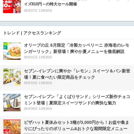
イズ810円～の特大セール開催
08月07日 11時30分
トレンド | アクセスランキング
オリーブの丘 8月限定「冷製カッペリーニ 赤海老のレモ
ンガーリック」新登場！爽やか夏メニューを徹底解説
08月01日 11時30分
セブン‐イレブンに爽やか「レモン」スイーツ＆パン新登
場！夏に食べたい限定商品をチェック
08月03日 11時30分
セブン‐イレブン「よくばりサンド」シリーズ新作チョコ
ミント登場｜夏限定スイーツサンドの爽快な魅力
08月06日 11時30分
ピザハット夏休みセット3種が3,000円から！お盆や集ま
りにぴったりのボリューム&おトクな期間限定メニュー