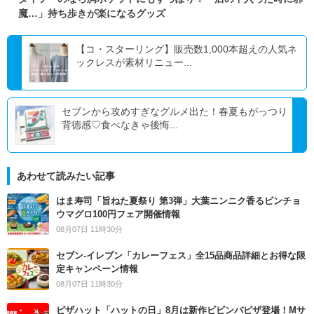
魔…」持ち歩きが楽になるグッズ
【コ・スターリング】販売数1,000本超えの人気ネ
ックレスが素材リニュー...
セブンから攻めすぎなグルメ出た！春夏もがっつり
背徳感♡食べなきゃ後悔...
あわせて読みたい記事
はま寿司「旨ねた夏祭り 第3弾」大葉ニンニク香るビンチョ
ウマグロ100円フェア開催情報
08月07日 11時30分
セブン‐イレブン「カレーフェス」全15品商品詳細とお得な限
定キャンペーン情報
08月07日 11時30分
ピザハット「ハットの日」8月は新作ビビンバピザ登場！Mサ