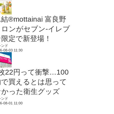
結®mottainai 富良野
メロンがセブン‐イレブ
ン限定で新登場！
レンド
6-08-03 11:30
枚22円って衝撃…100
均で買えるとは思って
なかった衛生グッズ
レンド
6-08-01 11:00