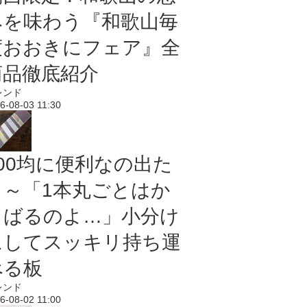
みを味わう『和歌山毎
度おおきにフェア』全
商品徹底紹介
レンド
6-08-03 11:30
100均に便利なの出た
よ～「1本丸ごとはか
さばるのよ…」小分け
にしてスッキリ持ち運
べる板
レンド
6-08-02 11:00