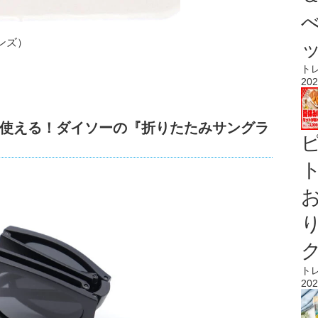
ンズ）
ト
202
使える！ダイソーの『折りたたみサングラ
ト
ト
202