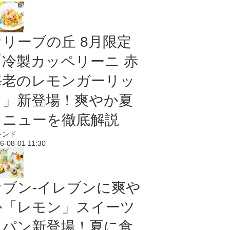
オリーブの丘 8月限定
「冷製カッペリーニ 赤
海老のレモンガーリッ
ク」新登場！爽やか夏
メニューを徹底解説
レンド
6-08-01 11:30
セブン‐イレブンに爽や
か「レモン」スイーツ
＆パン新登場！夏に食