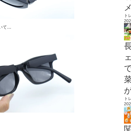
ト
202
いて…
ト
202