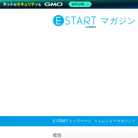
無料診断
マガジン
E START トップページ
>
トレンド
>
マガジン
総合