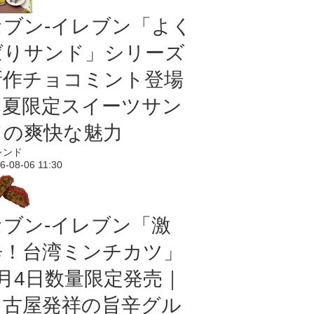
セブン‐イレブン「よく
ばりサンド」シリーズ
新作チョコミント登場
｜夏限定スイーツサン
ドの爽快な魅力
レンド
6-08-06 11:30
セブン-イレブン「激
辛！台湾ミンチカツ」
8月4日数量限定発売｜
名古屋発祥の旨辛グル