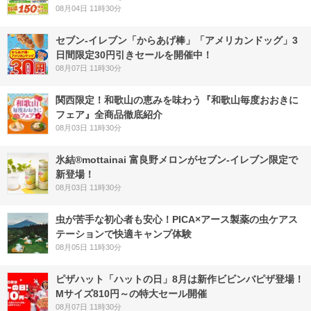
08月04日 11時30分
セブン‐イレブン「からあげ棒」「アメリカンドッグ」3
日間限定30円引きセールを開催中！
08月07日 11時30分
関西限定！和歌山の恵みを味わう『和歌山毎度おおきに
フェア』全商品徹底紹介
08月03日 11時30分
氷結®mottainai 富良野メロンがセブン‐イレブン限定で
新登場！
08月03日 11時30分
虫が苦手な初心者も安心！PICA×アース製薬の虫ケアス
テーションで快適キャンプ体験
08月05日 11時30分
ピザハット「ハットの日」8月は新作ビビンバピザ登場！
Mサイズ810円～の特大セール開催
08月07日 11時30分