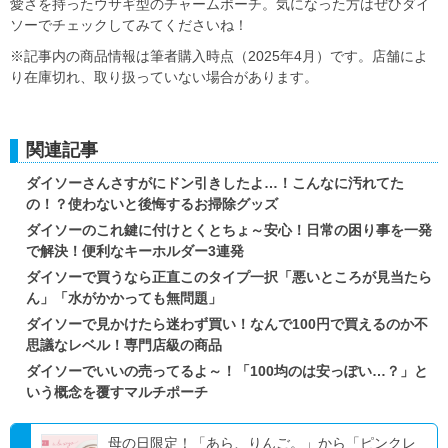
愛さを持ったウサギ型のチャームポーチ。気になった方はぜひダイ
ソーでチェックしてみてくださいね！
※記事内の商品情報は筆者購入時点（2025年4月）です。店舗によ
り在庫切れ、取り扱っていない場合があります。
関連記事
ダイソーさんさすがにドン引きしたよ…！こんなに汚れてた
の！？使わないと後悔するお掃除グッズ
ダイソーのこれ鍵に付けとくとちょ～安心！日常の困り事を一発
で解決！便利なキーホルダー3連発
ダイソーで買うなら正直このタイプ一択「悪いところが見当たら
ん」「水がかかっても無問題」
ダイソーで見かけたら迷わず買い！なんで100円で買えるのか不
思議なレベル！専門店級の商品
ダイソーでいいの売ってるよ～！「100均のは安っぽい…？」と
いう概念を覆すマルチポーチ
母の日限定！「あら、りんご。」から「ピンクレ