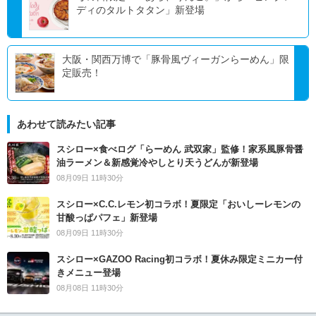
ディのタルトタタン」新登場
大阪・関西万博で「豚骨風ヴィーガンらーめん」限
定販売！
あわせて読みたい記事
スシロー×食べログ「らーめん 武双家」監修！家系風豚骨醤
油ラーメン＆新感覚冷やしとり天うどんが新登場
08月09日 11時30分
スシロー×C.C.レモン初コラボ！夏限定「おいしーレモンの
甘酸っぱパフェ」新登場
08月09日 11時30分
スシロー×GAZOO Racing初コラボ！夏休み限定ミニカー付
きメニュー登場
08月08日 11時30分