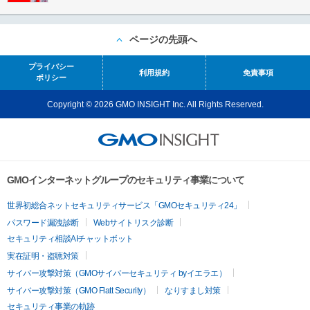
ページの先頭へ
プライバシー
利用規約
免責事項
ポリシー
Copyright © 2026 GMO INSIGHT Inc. All Rights Reserved.
GMOインターネットグループのセキュリティ事業について
世界初総合ネットセキュリティサービス「GMOセキュリティ24」
パスワード漏洩診断
Webサイトリスク診断
セキュリティ相談AIチャットボット
実在証明・盗聴対策
サイバー攻撃対策（GMOサイバーセキュリティ byイエラエ）
サイバー攻撃対策（GMO Flatt Security）
なりすまし対策
セキュリティ事業の軌跡