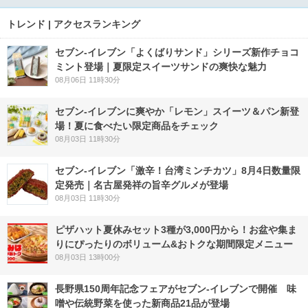
トレンド | アクセスランキング
セブン‐イレブン「よくばりサンド」シリーズ新作チョコ
ミント登場｜夏限定スイーツサンドの爽快な魅力
08月06日 11時30分
セブン‐イレブンに爽やか「レモン」スイーツ＆パン新登
場！夏に食べたい限定商品をチェック
08月03日 11時30分
セブン-イレブン「激辛！台湾ミンチカツ」8月4日数量限
定発売｜名古屋発祥の旨辛グルメが登場
08月03日 11時30分
ピザハット夏休みセット3種が3,000円から！お盆や集ま
りにぴったりのボリューム&おトクな期間限定メニュー
08月03日 13時00分
長野県150周年記念フェアがセブン-イレブンで開催 味
噌や伝統野菜を使った新商品21品が登場