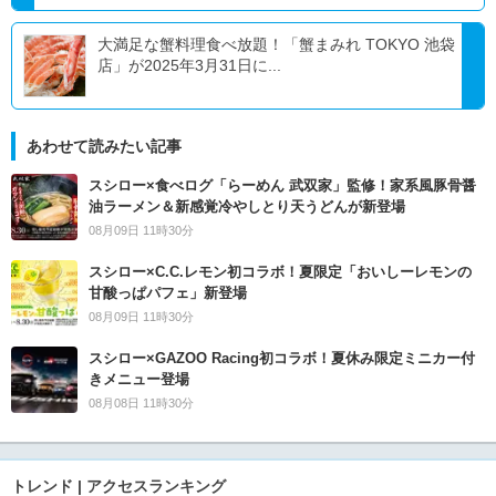
大満足な蟹料理食べ放題！「蟹まみれ TOKYO 池袋
店」が2025年3月31日に...
あわせて読みたい記事
スシロー×食べログ「らーめん 武双家」監修！家系風豚骨醤
油ラーメン＆新感覚冷やしとり天うどんが新登場
08月09日 11時30分
スシロー×C.C.レモン初コラボ！夏限定「おいしーレモンの
甘酸っぱパフェ」新登場
08月09日 11時30分
スシロー×GAZOO Racing初コラボ！夏休み限定ミニカー付
きメニュー登場
08月08日 11時30分
トレンド | アクセスランキング