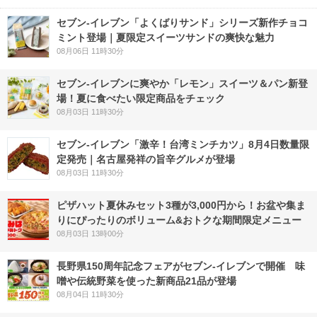
セブン‐イレブン「よくばりサンド」シリーズ新作チョコ
ミント登場｜夏限定スイーツサンドの爽快な魅力
08月06日 11時30分
セブン‐イレブンに爽やか「レモン」スイーツ＆パン新登
場！夏に食べたい限定商品をチェック
08月03日 11時30分
セブン-イレブン「激辛！台湾ミンチカツ」8月4日数量限
定発売｜名古屋発祥の旨辛グルメが登場
08月03日 11時30分
ピザハット夏休みセット3種が3,000円から！お盆や集ま
りにぴったりのボリューム&おトクな期間限定メニュー
08月03日 13時00分
長野県150周年記念フェアがセブン-イレブンで開催 味
噌や伝統野菜を使った新商品21品が登場
08月04日 11時30分