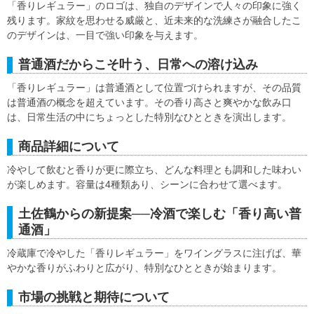
「香りレギュラー」のロゴは、独自のデザインで人々の印象に強く
残ります。家紋を思わせる威厳と、近未来的な洗練さが融合したこ
のデザインは、一目で強い印象を与えます。
普通酒だからこそ叶う、日常への溶け込み
「香りレギュラー」は普通酒として位置づけられますが、その品質
は普通酒の概念を超えています。その香り高さと爽やかな飲み口
は、日常生活の中にちょっとした特別なひとときを演出します。
商品詳細について
冷やして飲むと香りが更に際立ち、どんな料理とも調和した味わい
が楽しめます。容量は4種類あり、シーンに合わせて選べます。
土佐鶴からの新提案──冷酒で楽しむ「香り高い普
通酒」
冷蔵庫で冷やした「香りレギュラー」をワイングラスに注げば、華
やかな香りがふわりと広がり、特別なひとときが始まります。
市場の挑戦と期待について