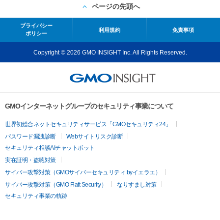
ページの先頭へ
プライバシー
利用規約
免責事項
ポリシー
Copyright © 2026 GMO INSIGHT Inc. All Rights Reserved.
GMOインターネットグループのセキュリティ事業について
世界初総合ネットセキュリティサービス「GMOセキュリティ24」
パスワード漏洩診断
Webサイトリスク診断
セキュリティ相談AIチャットボット
実在証明・盗聴対策
サイバー攻撃対策（GMOサイバーセキュリティ byイエラエ）
サイバー攻撃対策（GMO Flatt Security）
なりすまし対策
セキュリティ事業の軌跡