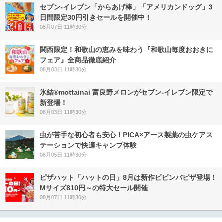
セブン‐イレブン「からあげ棒」「アメリカンドッグ」3
日間限定30円引きセールを開催中！
08月07日 11時30分
関西限定！和歌山の恵みを味わう『和歌山毎度おおきに
フェア』全商品徹底紹介
08月03日 11時30分
氷結®mottainai 富良野メロンがセブン‐イレブン限定で
新登場！
08月03日 11時30分
虫が苦手な初心者も安心！PICA×アース製薬の虫ケアス
テーションで快適キャンプ体験
08月05日 11時30分
ピザハット「ハットの日」8月は新作ビビンバピザ登場！
Mサイズ810円～の特大セール開催
08月07日 11時30分