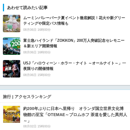
あわせて読みたい記事
ムーミンバレーパーク夏イベント徹底解説！花火や新グリー
ティングや限定パス情報も
08月06日 16時00分
富士急ハイランド「ZOKKON」200万人突破記念セレモニー
＆新エリア開業情報
08月06日 16時00分
USJ「ハロウィーン・ホラー・ナイト ～オールナイト～」一
夜限りの開催情報
08月06日 15時00分
旅行 | アクセスランキング
約200年ぶりに日本へ里帰り オランダ国立世界文化博
物館の至宝「OTEMAE～ブロムホフ 茶道を愛した異邦人
～」
08月02日 15時00分