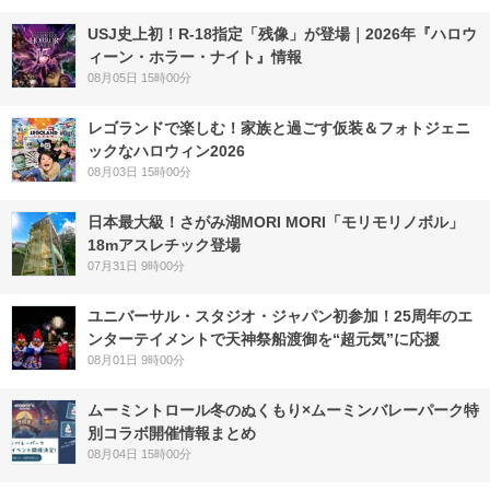
USJ史上初！R-18指定「残像」が登場｜2026年『ハロウ
ィーン・ホラー・ナイト』情報
08月05日 15時00分
レゴランドで楽しむ！家族と過ごす仮装＆フォトジェニ
ックなハロウィン2026
08月03日 15時00分
日本最大級！さがみ湖MORI MORI「モリモリノボル」
18mアスレチック登場
07月31日 9時00分
ユニバーサル・スタジオ・ジャパン初参加！25周年のエ
ンターテイメントで天神祭船渡御を“超元気”に応援
08月01日 9時00分
ムーミントロール冬のぬくもり×ムーミンバレーパーク特
別コラボ開催情報まとめ
08月04日 15時00分