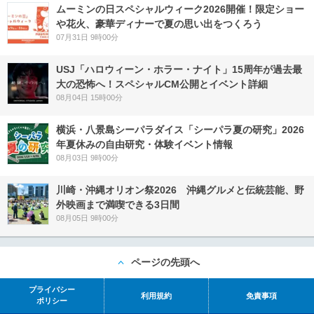
ムーミンの日スペシャルウィーク2026開催！限定ショー
や花火、豪華ディナーで夏の思い出をつくろう
07月31日 9時00分
USJ「ハロウィーン・ホラー・ナイト」15周年が過去最
大の恐怖へ！スペシャルCM公開とイベント詳細
08月04日 15時00分
横浜・八景島シーパラダイス「シーパラ夏の研究」2026
年夏休みの自由研究・体験イベント情報
08月03日 9時00分
川崎・沖縄オリオン祭2026 沖縄グルメと伝統芸能、野
外映画まで満喫できる3日間
08月05日 9時00分
ページの先頭へ
プライバシー
利用規約
免責事項
ポリシー