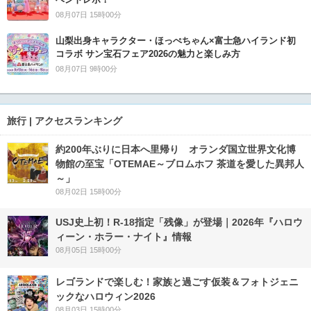
08月07日 15時00分
山梨出身キャラクター・ほっぺちゃん×富士急ハイランド初
コラボ サン宝石フェア2026の魅力と楽しみ方
08月07日 9時00分
旅行 | アクセスランキング
約200年ぶりに日本へ里帰り オランダ国立世界文化博
物館の至宝「OTEMAE～ブロムホフ 茶道を愛した異邦人
～」
08月02日 15時00分
USJ史上初！R-18指定「残像」が登場｜2026年『ハロウ
ィーン・ホラー・ナイト』情報
08月05日 15時00分
レゴランドで楽しむ！家族と過ごす仮装＆フォトジェニ
ックなハロウィン2026
08月03日 15時00分