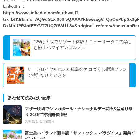
LinkedIn ：
https://www.linkedin.com/authwall?
trk=bf&trkInfo=AQGdS1xI0c0i5QAAAYkEwwEgV_QpOxPbpSx
DxMbUPP3ofEEYVT7UQ7fSM1L8=&original_referer=&sessionRe
GWは大阪でリゾート体験！ニューオータニで楽し
む極上ハワイアングルメ...
リーガロイヤルホテル広島のネコづくし宿泊プラン
で特別なひとときを
あわせて読みたい記事
マザー牧場でシンガポール・ナショナルデー花火&盆踊り祭
り 2026年特別開催情報
08月07日 17時00分
富士急ハイランド新常設「サンエックス パラダイス」開業イ
ベントレポ！