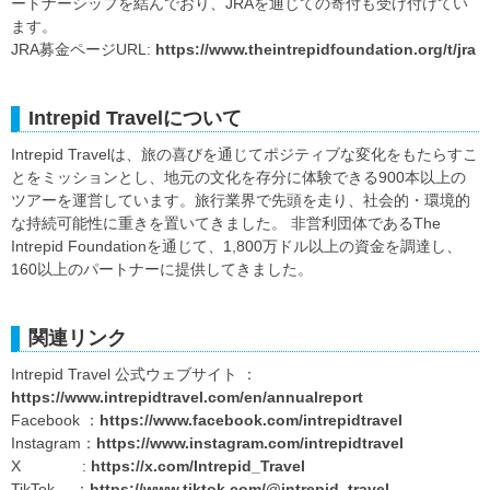
ートナーシップを結んでおり、JRAを通じての寄付も受け付けてい
ます。
JRA募金ページURL:
https://www.theintrepidfoundation.org/t/jra
Intrepid Travelについて
Intrepid Travelは、旅の喜びを通じてポジティブな変化をもたらすこ
とをミッションとし、地元の文化を存分に体験できる900本以上の
ツアーを運営しています。旅行業界で先頭を走り、社会的・環境的
な持続可能性に重きを置いてきました。 非営利団体であるThe
Intrepid Foundationを通じて、1,800万ドル以上の資金を調達し、
160以上のパートナーに提供してきました。
関連リンク
Intrepid Travel 公式ウェブサイト ：
https://www.intrepidtravel.com/en/annualreport
Facebook ：
https://www.facebook.com/intrepidtravel
Instagram：
https://www.instagram.com/intrepidtravel
X :
https://x.com/Intrepid_Travel
TikTok ：
https://www.tiktok.com/@intrepid_travel