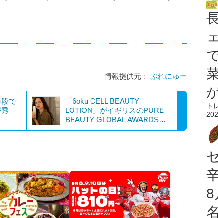
。
情報提供元：
ぷれにゅー
値段で
「6oku CELL BEAUTY
ト
が秀
LOTION」がイギリスのPURE
202
BEAUTY GLOBAL AWARDS
20...