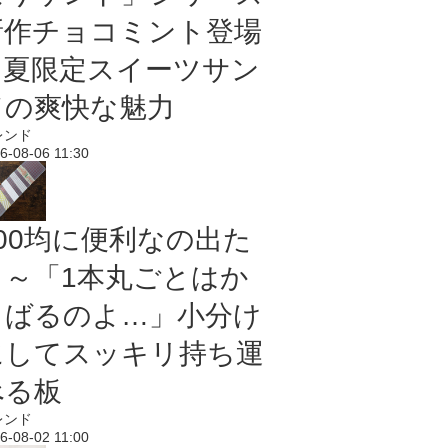
新作チョコミント登場
｜夏限定スイーツサン
ドの爽快な魅力
レンド
6-08-06 11:30
100均に便利なの出た
よ～「1本丸ごとはか
さばるのよ…」小分け
にしてスッキリ持ち運
べる板
レンド
6-08-02 11:00