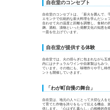
自在堂のコンセプト
自在堂のコンセプトは、「薪火を囲んで、
エモンテで伝統的な薪火料理を学んだシェ
合わせて火の温度と距離を調整し、食材の
麹、酒粕、漬物といった発酵文化の知恵を
一皿を仕上げています。
自在堂が提供する体験
自在堂では、火の揺らぎに包まれながら五
内にはナチュラルワインや自家製はちみつ
ています。その他にも、味噌作りや干し柿
ントも開催していきます。
「わが町自慢の舞台」
自在堂は、地元の人々にとって大切な人を
て育てた作物を誇りをもって伝える機会、
供します。「心はずむ暮らし」の相棒的存