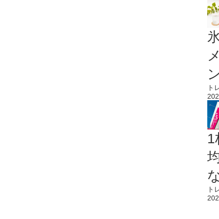
氷
ト
202
1
ト
202