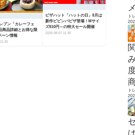
ピザハット「ハットの日」8月は
ト
新作ビビンバピザ登場！Mサイ
202
イレブン「カレーフェ
ズ810円～の特大セール開催
5品商品詳細とお得な限
2026-08-07 11:30
ペーン情報
11:30
ト
202