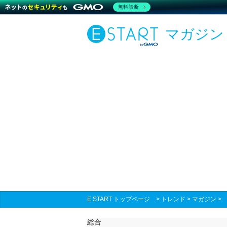
無料診断
マガジン
E START トップページ
>
トレンド
>
マガジン
総合