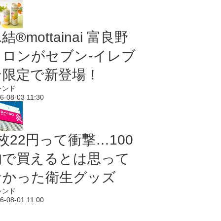
結®mottainai 富良野
メロンがセブン‐イレブ
ン限定で新登場！
レンド
6-08-03 11:30
枚22円って衝撃…100
均で買えるとは思って
なかった衛生グッズ
レンド
6-08-01 11:00