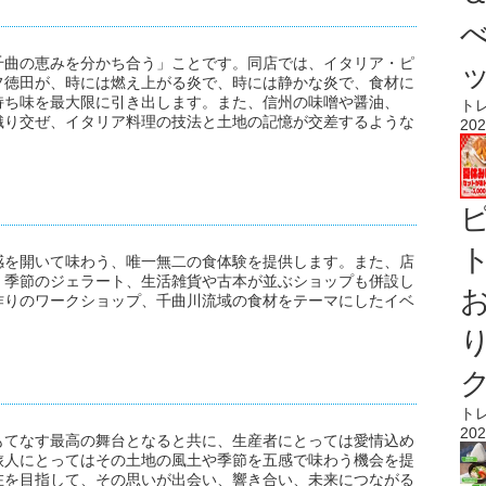
千曲の恵みを分かち合う」ことです。同店では、イタリア・ピ
フ徳田が、時には燃え上がる炎で、時には静かな炎で、食材に
持ち味を最大限に引き出します。また、信州の味噌や醤油、
ト
織り交ぜ、イタリア料理の技法と土地の記憶が交差するような
202
ト
感を開いて味わう、唯一無二の食体験を提供します。また、店
、季節のジェラート、生活雑貨や古本が並ぶショップも併設し
作りのワークショップ、千曲川流域の食材をテーマにしたイベ
ト
202
もてなす最高の舞台となると共に、生産者にとっては愛情込め
旅人にとってはその土地の風土や季節を五感で味わう機会を提
在を目指して、その思いが出会い、響き合い、未来につながる