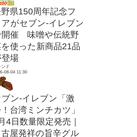
長野県150周年記念フ
ェアがセブン-イレブン
で開催 味噌や伝統野
菜を使った新商品21品
が登場
レンド
6-08-04 11:30
セブン-イレブン「激
辛！台湾ミンチカツ」
8月4日数量限定発売｜
名古屋発祥の旨辛グル