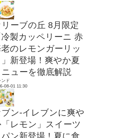
オリーブの丘 8月限定
「冷製カッペリーニ 赤
海老のレモンガーリッ
ク」新登場！爽やか夏
メニューを徹底解説
レンド
6-08-01 11:30
セブン‐イレブンに爽や
か「レモン」スイーツ
＆パン新登場！夏に食