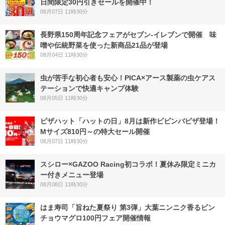
日間限定30円引きセールを開催中！
08月07日 11時30分
長野県150周年記念フェアがセブン-イレブンで開催 味
噌や伝統野菜を使った新商品21品が登場
08月04日 11時30分
虫が苦手な初心者も安心！PICA×アース製薬の虫ケアス
テーションで快適キャンプ体験
08月05日 11時30分
ピザハット「ハットの日」8月は新作ビビンバピザ登場！
Mサイズ810円～の特大セール開催
08月07日 11時30分
スシロー×GAZOO Racing初コラボ！夏休み限定ミニカ
ー付きメニュー登場
08月08日 11時30分
はま寿司「旨ねた夏祭り 第3弾」大葉ニンニク香るビン
チョウマグロ100円フェア開催情報