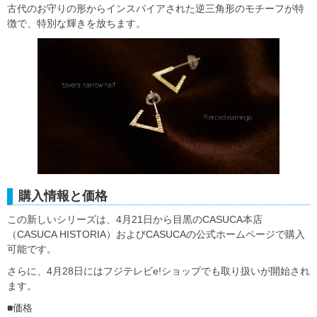
古代のお守りの形からインスパイアされた逆三角形のモチーフが特
徴で、特別な輝きを放ちます。
購入情報と価格
この新しいシリーズは、4月21日から目黒のCASUCA本店
（CASUCA HISTORIA）およびCASUCAの公式ホームページで購入
可能です。
さらに、4月28日にはフジテレビe!ショップでも取り扱いが開始され
ます。
■価格