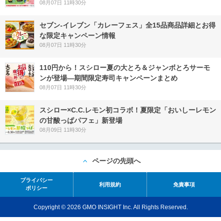
08月07日 11時30分
セブン‐イレブン「カレーフェス」全15品商品詳細とお得
な限定キャンペーン情報
08月07日 11時30分
110円から！スシロー夏の大とろ＆ジャンボとろサーモ
ンが登場―期間限定寿司キャンペーンまとめ
08月07日 11時30分
スシロー×C.C.レモン初コラボ！夏限定「おいしーレモン
の甘酸っぱパフェ」新登場
08月09日 11時30分
ページの先頭へ
プライバシー
利用規約
免責事項
ポリシー
Copyright © 2026 GMO INSIGHT Inc. All Rights Reserved.