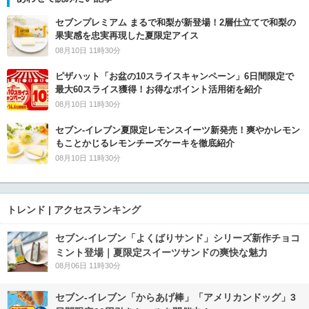
セブンプレミアム まるで和梨が新登場！2層仕立てで和梨の
果実感を忠実再現した夏限定アイス
08月10日 11時30分
ピザハット「お盆の10スライスキャンペーン」6日間限定で
最大60スライス獲得！お得なポイント活用術を紹介
08月10日 11時30分
セブン‐イレブン夏限定レモンスイーツ新発売！爽やかレモン
もことかじるレモンチーズケーキを徹底紹介
08月10日 11時30分
トレンド | アクセスランキング
セブン‐イレブン「よくばりサンド」シリーズ新作チョコ
ミント登場｜夏限定スイーツサンドの爽快な魅力
08月06日 11時30分
セブン‐イレブン「からあげ棒」「アメリカンドッグ」3