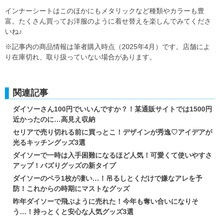
インナーシートはこのほかにもメタリックなど種類やカラーも豊
富。たくさん買ってお洋服のように着せ替えを楽しんでみてくださ
いね♪
※記事内の商品情報は筆者購入時点（2025年4月）です。店舗によ
り在庫切れ、取り扱っていない場合があります。
関連記事
ダイソーさん100円でいいんですか？！某通販サイトでは1500円
近かったのに…高見え収納
セリアで売り切れる前に買っとこ！デザインが秀逸♡アイデアが
光るキッチングッズ3選
ダイソーで一時は入手困難になるほど人気！可愛くて使いやすさ
アップ！バズりグッズの新タイプ
ダイソーのペラ1枚が凄い…！吊るしとくだけで嫌なアレを予
防！これからの時期にマストなグッズ
昨年ダイソーで飛ぶように売れた！今年も奪い合いになりそ
う…！持っとくと安心な人気グッズ3選