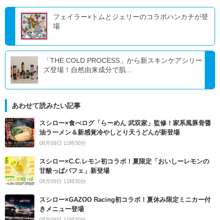
フェイラー×トムとジェリーのコラボハンカチが登
場
「THE COLD PROCESS」から新スキンケアシリー
ズ登場！自然由来成分で肌...
あわせて読みたい記事
スシロー×食べログ「らーめん 武双家」監修！家系風豚骨醤
油ラーメン＆新感覚冷やしとり天うどんが新登場
08月09日 11時30分
スシロー×C.C.レモン初コラボ！夏限定「おいしーレモンの
甘酸っぱパフェ」新登場
08月09日 11時30分
スシロー×GAZOO Racing初コラボ！夏休み限定ミニカー付
きメニュー登場
08月08日 11時30分