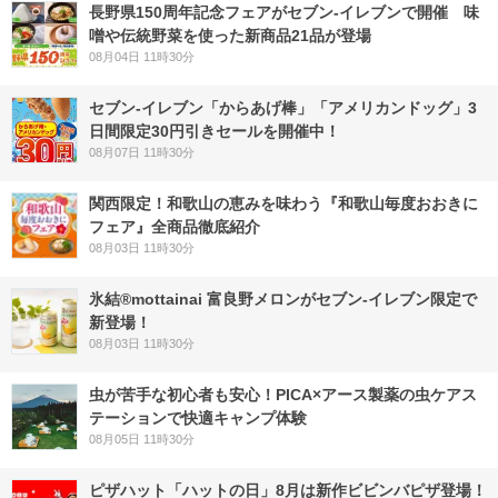
長野県150周年記念フェアがセブン-イレブンで開催 味
噌や伝統野菜を使った新商品21品が登場
08月04日 11時30分
セブン‐イレブン「からあげ棒」「アメリカンドッグ」3
日間限定30円引きセールを開催中！
08月07日 11時30分
関西限定！和歌山の恵みを味わう『和歌山毎度おおきに
フェア』全商品徹底紹介
08月03日 11時30分
氷結®mottainai 富良野メロンがセブン‐イレブン限定で
新登場！
08月03日 11時30分
虫が苦手な初心者も安心！PICA×アース製薬の虫ケアス
テーションで快適キャンプ体験
08月05日 11時30分
ピザハット「ハットの日」8月は新作ビビンバピザ登場！