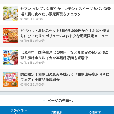
セブン‐イレブンに爽やか「レモン」スイーツ＆パン新登
場！夏に食べたい限定商品をチェック
08月03日 11時30分
ピザハット夏休みセット3種が3,000円から！お盆や集ま
りにぴったりのボリューム&おトクな期間限定メニュー
08月03日 13時00分
はま寿司「国産生さば 100円」など夏限定の旨ねた第2
弾！漬けホタルイカや本鮪ほほ肉も登場中
07月31日 11時30分
関西限定！和歌山の恵みを味わう『和歌山毎度おおきに
フェア』全商品徹底紹介
08月03日 11時30分
ページの先頭へ
プライバシー
利用規約
免責事項