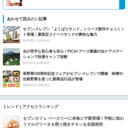
あわせて読みたい記事
セブン‐イレブン「よくばりサンド」シリーズ新作チョコミン
ト登場｜夏限定スイーツサンドの爽快な魅力
08月06日 11時30分
虫が苦手な初心者も安心！PICA×アース製薬の虫ケアステー
ションで快適キャンプ体験
08月05日 11時30分
長野県150周年記念フェアがセブン-イレブンで開催 味噌や
伝統野菜を使った新商品21品が登場
08月04日 11時30分
トレンド | アクセスランキング
セブンカフェ ベーカリーに本格ピザ新登場！手軽に味わ
うマルゲリータ＆照り焼きチキンを全国発売