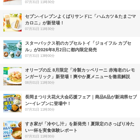
07月31日 11時30分
セブン‐イレブンよくばりサンドに「ハムカツ＆たまごマ
カロニ」が新登場！
07月31日 11時30分
スターバックス初のカプセルトイ「ジョイフル カプセ
ル」が2026年8月2日に都内限定発売
07月31日 13時00分
オリーブの丘 8月限定「冷製カッペリーニ 赤海老のレモ
ンガーリック」新登場！爽やか夏メニューを徹底解説
08月01日 11時30分
長岡まつり大花火大会応援フェア｜商品6品が新潟県セブ
ン−イレブンに登場中！
07月31日 11時30分
すき家が「冷やし汁」を新発売！夏限定のさっぱり冷た
い一杯を実食体験レポート
07月31日 11時30分