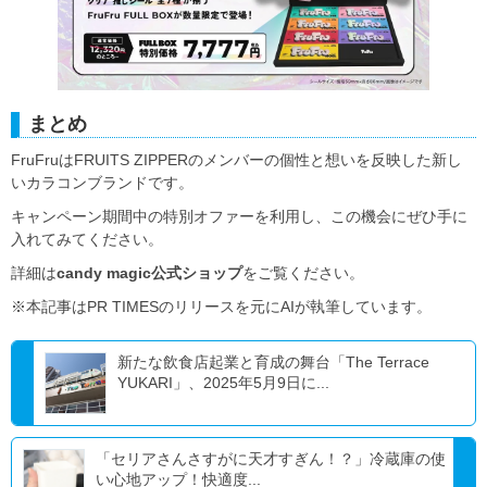
まとめ
FruFruはFRUITS ZIPPERのメンバーの個性と想いを反映した新し
いカラコンブランドです。
キャンペーン期間中の特別オファーを利用し、この機会にぜひ手に
入れてみてください。
詳細は
candy magic公式ショップ
をご覧ください。
※本記事はPR TIMESのリリースを元にAIが執筆しています。
新たな飲食店起業と育成の舞台「The Terrace
YUKARI」、2025年5月9日に...
「セリアさんさすがに天才すぎん！？」冷蔵庫の使
い心地アップ！快適度...