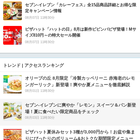
セブン‐イレブン「カレーフェス」全15品商品詳細とお得な限
定キャンペーン情報
08月07日 11時30分
ピザハット「ハットの日」8月は新作ビビンバピザ登場！Mサ
イズ810円～の特大セール開催
08月07日 11時30分
トレンド | アクセスランキング
オリーブの丘 8月限定「冷製カッペリーニ 赤海老のレモ
ンガーリック」新登場！爽やか夏メニューを徹底解説
08月01日 11時30分
セブン‐イレブンに爽やか「レモン」スイーツ＆パン新登
場！夏に食べたい限定商品をチェック
08月03日 11時30分
ピザハット夏休みセット3種が3,000円から！お盆や集ま
りにぴったりのボリューム&おトクな期間限定メニュー