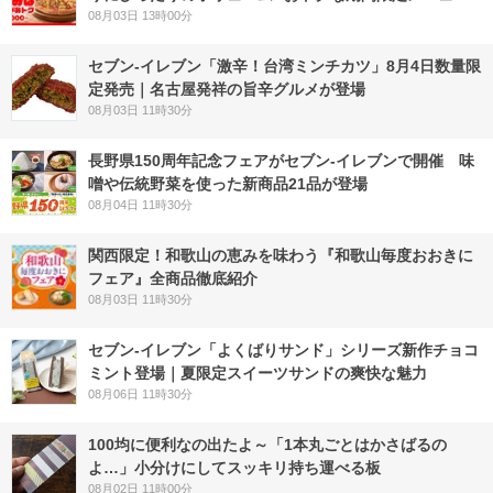
08月03日 13時00分
セブン-イレブン「激辛！台湾ミンチカツ」8月4日数量限
定発売｜名古屋発祥の旨辛グルメが登場
08月03日 11時30分
長野県150周年記念フェアがセブン-イレブンで開催 味
噌や伝統野菜を使った新商品21品が登場
08月04日 11時30分
関西限定！和歌山の恵みを味わう『和歌山毎度おおきに
フェア』全商品徹底紹介
08月03日 11時30分
セブン‐イレブン「よくばりサンド」シリーズ新作チョコ
ミント登場｜夏限定スイーツサンドの爽快な魅力
08月06日 11時30分
100均に便利なの出たよ～「1本丸ごとはかさばるの
よ…」小分けにしてスッキリ持ち運べる板
08月02日 11時00分