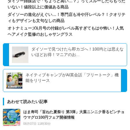
ダイソー姉妹店で「ちょっと高い…？」ってスルーしたらもった
いない！値段以上に価値ある商品
ダイソーの進化がえぐい…！専門店も冷や汗レベル？！クオリテ
ィもデザインも文句なしの商品
オトナミューズ6月号の付録がレベル高すぎてもはや怖い！人気
ヘアメイク監修のおしゃサングラス
ダイソーで見つけたら即カゴへ！100均とは思えな
いほどお得！マニアのお...
ネイティブキャンプがAI英会話「フリートーク」機
能をリリース
あわせて読みたい記事
はま寿司「旨ねた夏祭り 第3弾」大葉ニンニク香るビンチョ
ウマグロ100円フェア開催情報
08月07日 11時30分