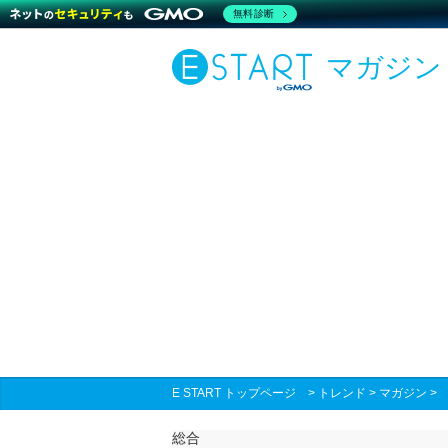
無料診断
マガジン
E START トップページ
>
トレンド
>
マガジン
総合