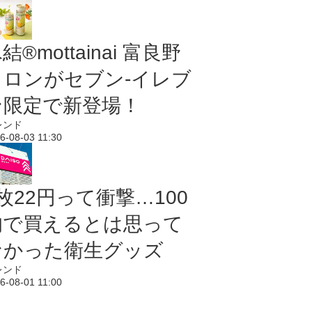
結®mottainai 富良野
メロンがセブン‐イレブ
ン限定で新登場！
レンド
6-08-03 11:30
枚22円って衝撃…100
均で買えるとは思って
なかった衛生グッズ
レンド
6-08-01 11:00