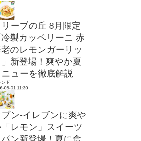
オリーブの丘 8月限定
「冷製カッペリーニ 赤
海老のレモンガーリッ
ク」新登場！爽やか夏
メニューを徹底解説
レンド
6-08-01 11:30
セブン‐イレブンに爽や
か「レモン」スイーツ
＆パン新登場！夏に食