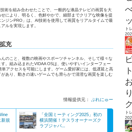
ドット技術を組み合わせたことで、一般的な液晶テレビの画質を大
わせにより、明るく、色鮮やかで、細部までクリアな映像を提
AIエンジンPRO」は、AI技術を使用して画質をリアルタイムで最
ュアルを実現します。
ト
202
拡充
ろんのこと、複数の映画やスポーツチャンネル、そして様々な
。組み込まれたVIDAA OSは、使いやすいインターフェー
ト
簡単アクセスを可能にします。ゲーム愛好家には、低遅延と高
ドがあり、動きの速いゲームでも滑らかで清澄な画質を楽しむ
情報提供元：
ぷれにゅー
ト
ine
「全国ミーティング2025」初の
202
前に新規
横浜開催！テスラオーナーズク
ラブジャパ...