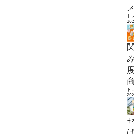
ト
202
ト
202