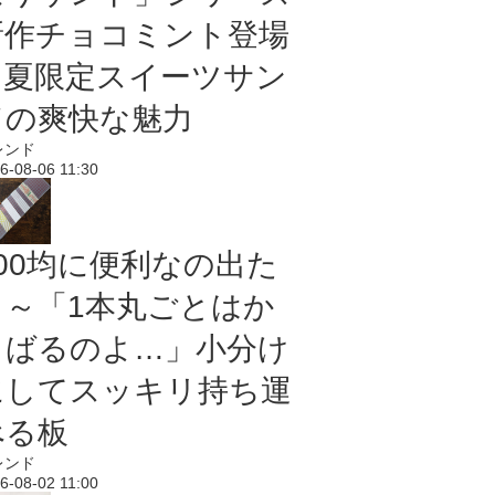
新作チョコミント登場
｜夏限定スイーツサン
ドの爽快な魅力
レンド
6-08-06 11:30
100均に便利なの出た
よ～「1本丸ごとはか
さばるのよ…」小分け
にしてスッキリ持ち運
べる板
レンド
6-08-02 11:00