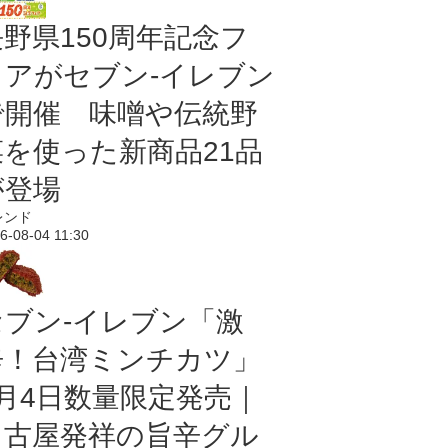
長野県150周年記念フ
ェアがセブン-イレブン
で開催 味噌や伝統野
菜を使った新商品21品
が登場
レンド
6-08-04 11:30
セブン-イレブン「激
辛！台湾ミンチカツ」
8月4日数量限定発売｜
名古屋発祥の旨辛グル