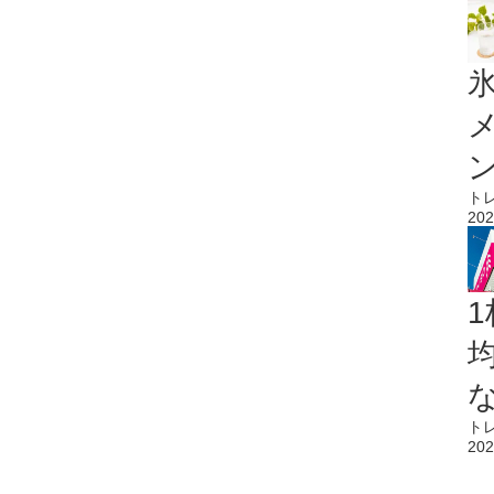
氷
ト
202
1
ト
202