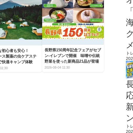
長野県150周年記念フェアがセブ
な初心者も安心！
ト
ン-イレブンで開催 味噌や伝統
アース製薬の虫ケアステ
202
野菜を使った新商品21品が登場
で快適キャンプ体験
2026-08-04 11:30
11:30
ト
202