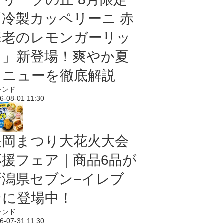
「冷製カッペリーニ 赤
海老のレモンガーリッ
ク」新登場！爽やか夏
メニューを徹底解説
レンド
6-08-01 11:30
長岡まつり大花火大会
応援フェア｜商品6品が
新潟県セブン−イレブ
ンに登場中！
レンド
6-07-31 11:30