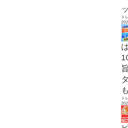
ト
202
ト
202