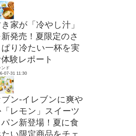
すき家が「冷やし汁」
を新発売！夏限定のさ
っぱり冷たい一杯を実
食体験レポート
レンド
6-07-31 11:30
セブン‐イレブンに爽や
か「レモン」スイーツ
＆パン新登場！夏に食
べたい限定商品をチェ