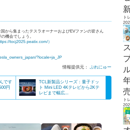
ト
202
、全国から集まったテスラオーナーおよびEVファンの皆さん
好の機会でしょう。
ttps://tocj2025.peatix.com/）
tesla_owners_japan/?locale=ja_JP
情報提供元：
ぷれにゅー
ル
いんです
TCL新製品シリーズ：量子ドッ
00円
ト Mini LED 4Kテレビから2Kテ
レビまで幅広...
ト
202