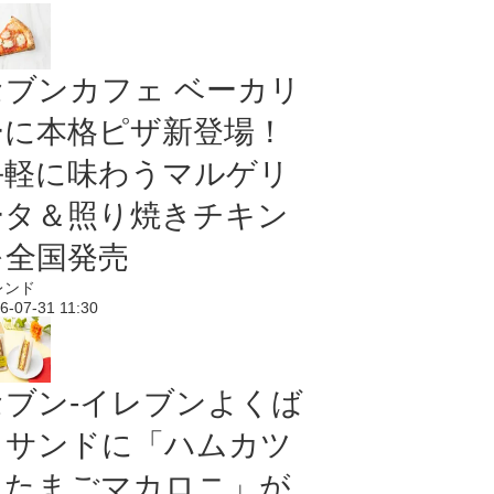
セブンカフェ ベーカリ
ーに本格ピザ新登場！
手軽に味わうマルゲリ
ータ＆照り焼きチキン
を全国発売
レンド
6-07-31 11:30
セブン‐イレブンよくば
りサンドに「ハムカツ
＆たまごマカロニ」が