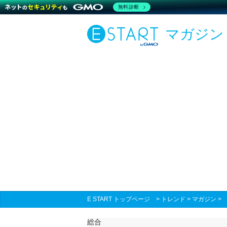
無料診断
マガジン
E START トップページ
>
トレンド
>
マガジン
総合