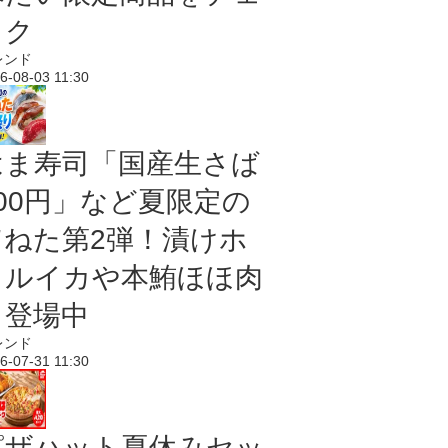
ック
レンド
6-08-03 11:30
はま寿司「国産生さば
100円」など夏限定の
旨ねた第2弾！漬けホ
タルイカや本鮪ほほ肉
も登場中
レンド
6-07-31 11:30
ピザハット夏休みセッ