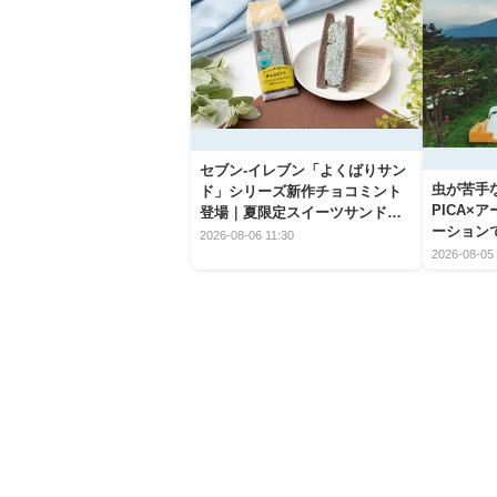
セブン‐イレブン「よくばりサン
虫が苦手
ド」シリーズ新作チョコミント
PICA×
登場｜夏限定スイーツサンドの
ーション
爽快な魅力
2026-08-06 11:30
2026-08-05 