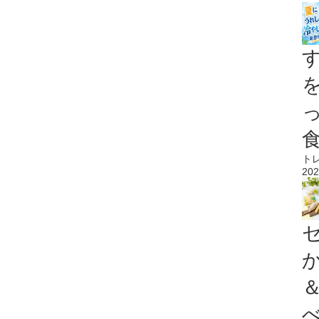
ト
202