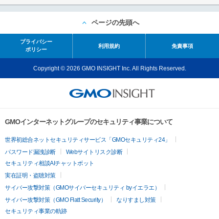
ページの先頭へ
プライバシー
利用規約
免責事項
ポリシー
Copyright © 2026 GMO INSIGHT Inc. All Rights Reserved.
GMOインターネットグループのセキュリティ事業について
世界初総合ネットセキュリティサービス「GMOセキュリティ24」
パスワード漏洩診断
Webサイトリスク診断
セキュリティ相談AIチャットボット
実在証明・盗聴対策
サイバー攻撃対策（GMOサイバーセキュリティ byイエラエ）
サイバー攻撃対策（GMO Flatt Security）
なりすまし対策
セキュリティ事業の軌跡