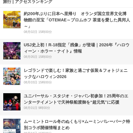
旅行 | アクセスランキング
約200年ぶりに日本へ里帰り オランダ国立世界文化博
物館の至宝「OTEMAE～ブロムホフ 茶道を愛した異邦人
～」
08月02日 15時00分
USJ史上初！R-18指定「残像」が登場｜2026年『ハロウ
ィーン・ホラー・ナイト』情報
08月05日 15時00分
レゴランドで楽しむ！家族と過ごす仮装＆フォトジェニ
ックなハロウィン2026
08月03日 15時00分
ユニバーサル・スタジオ・ジャパン初参加！25周年のエ
ンターテイメントで天神祭船渡御を“超元気”に応援
08月01日 9時00分
ムーミントロール冬のぬくもり×ムーミンバレーパーク特
別コラボ開催情報まとめ