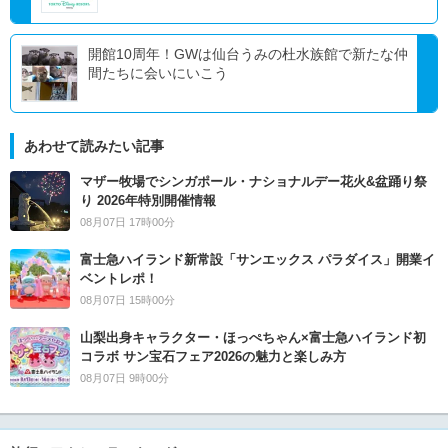
開館10周年！GWは仙台うみの杜水族館で新たな仲
間たちに会いにいこう
あわせて読みたい記事
マザー牧場でシンガポール・ナショナルデー花火&盆踊り祭
り 2026年特別開催情報
08月07日 17時00分
富士急ハイランド新常設「サンエックス パラダイス」開業イ
ベントレポ！
08月07日 15時00分
山梨出身キャラクター・ほっぺちゃん×富士急ハイランド初
コラボ サン宝石フェア2026の魅力と楽しみ方
08月07日 9時00分