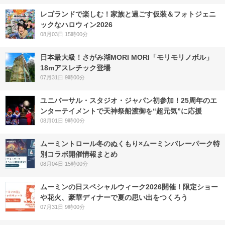
レゴランドで楽しむ！家族と過ごす仮装＆フォトジェニ
ックなハロウィン2026
08月03日 15時00分
日本最大級！さがみ湖MORI MORI「モリモリノボル」
18mアスレチック登場
07月31日 9時00分
ユニバーサル・スタジオ・ジャパン初参加！25周年のエ
ンターテイメントで天神祭船渡御を“超元気”に応援
08月01日 9時00分
ムーミントロール冬のぬくもり×ムーミンバレーパーク特
別コラボ開催情報まとめ
08月04日 15時00分
ムーミンの日スペシャルウィーク2026開催！限定ショー
や花火、豪華ディナーで夏の思い出をつくろう
07月31日 9時00分