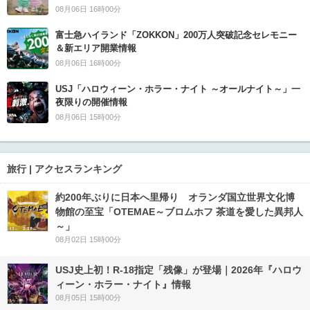
08月06日 16時00分
富士急ハイランド「ZOKKON」200万人突破記念セレモニー
＆新エリア開業情報
08月06日 16時00分
USJ「ハロウィーン・ホラー・ナイト ～オールナイト～」一
夜限りの開催情報
08月06日 15時00分
旅行 | アクセスランキング
約200年ぶりに日本へ里帰り オランダ国立世界文化博
物館の至宝「OTEMAE～ブロムホフ 茶道を愛した異邦人
～」
08月02日 15時00分
USJ史上初！R-18指定「残像」が登場｜2026年『ハロウ
ィーン・ホラー・ナイト』情報
08月05日 15時00分