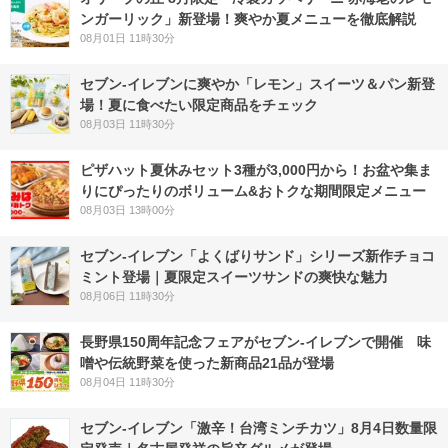
ンガーリック」新登場！爽やか夏メニューを徹底解説
08月01日 11時30分
セブン‐イレブンに爽やか「レモン」スイーツ＆パン新登
場！夏に食べたい限定商品をチェック
08月03日 11時30分
ピザハット夏休みセット3種が3,000円から！お盆や集ま
りにぴったりのボリューム&おトクな期間限定メニュー
08月03日 13時00分
セブン‐イレブン「よくばりサンド」シリーズ新作チョコ
ミント登場｜夏限定スイーツサンドの爽快な魅力
08月06日 11時30分
長野県150周年記念フェアがセブン-イレブンで開催 味
噌や伝統野菜を使った新商品21品が登場
08月04日 11時30分
セブン-イレブン「激辛！台湾ミンチカツ」8月4日数量限