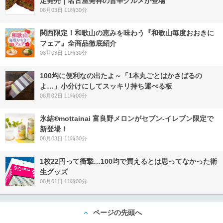
定発売｜名古屋発祥の旨辛グルメが登場
08月03日 11時30分
関西限定！和歌山の恵みを味わう『和歌山毎度おおきに
フェア』全商品徹底紹介
08月03日 11時30分
100均に便利なの出たよ～「1本丸ごとはかさばるの
よ…」小分けにしてスッキリ持ち運べる板
08月02日 11時00分
氷結®mottainai 富良野メロンがセブン‐イレブン限定で
新登場！
08月03日 11時30分
1枚22円って衝撃…100均で買えるとは思ってなかった衛
生グッズ
08月01日 11時00分
ページの先頭へ