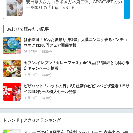
安田章大さんコラボメガネ第二弾、GROOVERとの
一夜限りの「Trip」が始ま...
あわせて読みたい記事
はま寿司「旨ねた夏祭り 第3弾」大葉ニンニク香るビンチョ
ウマグロ100円フェア開催情報
08月07日 11時30分
セブン‐イレブン「カレーフェス」全15品商品詳細とお得な限
定キャンペーン情報
08月07日 11時30分
ピザハット「ハットの日」8月は新作ビビンバピザ登場！Mサ
イズ810円～の特大セール開催
08月07日 11時30分
トレンド | アクセスランキング
オリーブの丘 8月限定「冷製カッペリーニ 赤海老のレモ