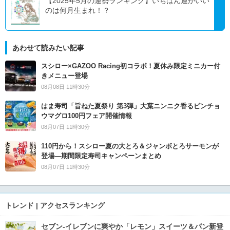
【2025年5月の運勢ランキング】いちばん運がいい
のは何月生まれ！？
あわせて読みたい記事
スシロー×GAZOO Racing初コラボ！夏休み限定ミニカー付
きメニュー登場
08月08日 11時30分
はま寿司「旨ねた夏祭り 第3弾」大葉ニンニク香るビンチョ
ウマグロ100円フェア開催情報
08月07日 11時30分
110円から！スシロー夏の大とろ＆ジャンボとろサーモンが
登場―期間限定寿司キャンペーンまとめ
08月07日 11時30分
トレンド | アクセスランキング
セブン‐イレブンに爽やか「レモン」スイーツ＆パン新登