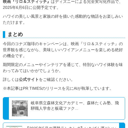
映画『リロ＆スティッチ』
はディズニーによる完全実写化作品で、
2025年6月6日に公開予定です。
ハワイの美しい風景と家族の絆を描いた感動的な物語をお楽しみい
ただけます。
まとめ
今回のコナズ珈琲のキャンペーンは、映画『リロ＆スティッチ』の
世界観を感じながら、美味しいハワイアンメニューを楽しめる絶好
の機会です。
期間限定のメニューやインテリアを通じて、特別なハワイ体験を味
わってみてはいかがでしょうか。
詳しくは
公式サイト
をご確認ください。
※本記事はPR TIMESのリリースを元にAIが執筆しています。
岐阜県立森林文化アカデミー、森林たくみ塾、飛
騨職人学舎と板蔵ファク...