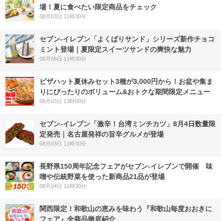
場！夏に食べたい限定商品をチェック
08月03日 11時30分
セブン‐イレブン「よくばりサンド」シリーズ新作チョコ
ミント登場｜夏限定スイーツサンドの爽快な魅力
08月06日 11時30分
ピザハット夏休みセット3種が3,000円から！お盆や集ま
りにぴったりのボリューム&おトクな期間限定メニュー
08月03日 13時00分
セブン-イレブン「激辛！台湾ミンチカツ」8月4日数量限
定発売｜名古屋発祥の旨辛グルメが登場
08月03日 11時30分
長野県150周年記念フェアがセブン-イレブンで開催 味
噌や伝統野菜を使った新商品21品が登場
08月04日 11時30分
関西限定！和歌山の恵みを味わう『和歌山毎度おおきに
フェア』全商品徹底紹介