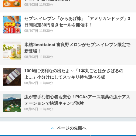
08月03日 11時30分
セブン‐イレブン「からあげ棒」「アメリカンドッグ」3
日間限定30円引きセールを開催中！
08月07日 11時30分
氷結®mottainai 富良野メロンがセブン‐イレブン限定で
新登場！
08月03日 11時30分
100均に便利なの出たよ～「1本丸ごとはかさばるの
よ…」小分けにしてスッキリ持ち運べる板
08月02日 11時00分
虫が苦手な初心者も安心！PICA×アース製薬の虫ケアス
テーションで快適キャンプ体験
08月05日 11時30分
ページの先頭へ