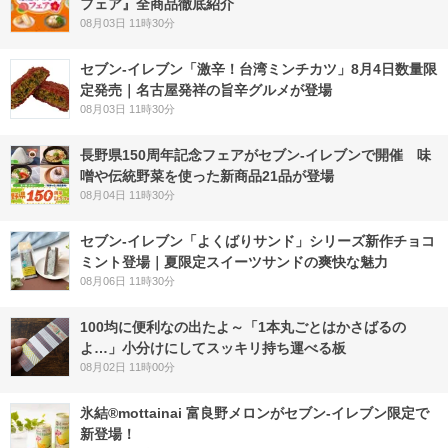
フェア』全商品徹底紹介
08月03日 11時30分
セブン-イレブン「激辛！台湾ミンチカツ」8月4日数量限
定発売｜名古屋発祥の旨辛グルメが登場
08月03日 11時30分
長野県150周年記念フェアがセブン-イレブンで開催 味
噌や伝統野菜を使った新商品21品が登場
08月04日 11時30分
セブン‐イレブン「よくばりサンド」シリーズ新作チョコ
ミント登場｜夏限定スイーツサンドの爽快な魅力
08月06日 11時30分
100均に便利なの出たよ～「1本丸ごとはかさばるの
よ…」小分けにしてスッキリ持ち運べる板
08月02日 11時00分
氷結®mottainai 富良野メロンがセブン‐イレブン限定で
新登場！