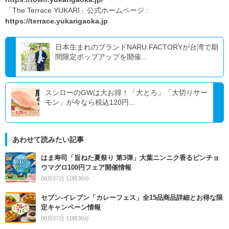
「The Terrace YUKARI」公式ホームページ :
https://terrace.yukarigaoka.jp
日本生まれのブランドNARU FACTORYが台湾で期
間限定ポップアップを開催...
スシローのGWは大お得！「大とろ」「大切りサー
モン」が今なら税込120円...
あわせて読みたい記事
はま寿司「旨ねた夏祭り 第3弾」大葉ニンニク香るビンチョ
ウマグロ100円フェア開催情報
08月07日 11時30分
セブン‐イレブン「カレーフェス」全15品商品詳細とお得な限
定キャンペーン情報
08月07日 11時30分