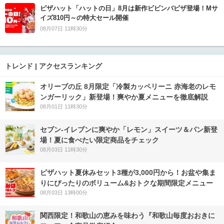
ピザハット「ハットの日」8月は新作ビビンバピザ登場！Mサ
イズ810円～の特大セール開催
08月07日 11時30分
トレンド | アクセスランキング
オリーブの丘 8月限定「冷製カッペリーニ 赤海老のレモ
ンガーリック」新登場！爽やか夏メニューを徹底解説
08月01日 11時30分
セブン‐イレブンに爽やか「レモン」スイーツ＆パン新登
場！夏に食べたい限定商品をチェック
08月03日 11時30分
ピザハット夏休みセット3種が3,000円から！お盆や集ま
りにぴったりのボリューム&おトクな期間限定メニュー
08月03日 13時00分
関西限定！和歌山の恵みを味わう『和歌山毎度おおきに