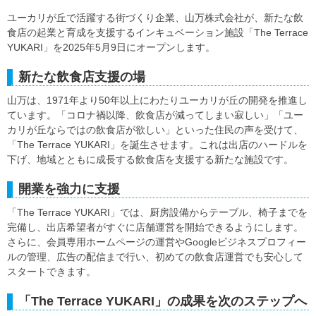
ユーカリが丘で活躍する街づくり企業、山万株式会社が、新たな飲
食店の起業と育成を支援するインキュベーション施設「The Terrace
YUKARI」を2025年5月9日にオープンします。
新たな飲食店支援の場
山万は、1971年より50年以上にわたりユーカリが丘の開発を推進し
ています。「コロナ禍以降、飲食店が減ってしまい寂しい」「ユー
カリが丘ならではの飲食店が欲しい」といった住民の声を受けて、
「The Terrace YUKARI」を誕生させます。これは出店のハードルを
下げ、地域とともに成長する飲食店を支援する新たな施設です。
開業を強力に支援
「The Terrace YUKARI」では、厨房設備からテーブル、椅子までを
完備し、出店希望者がすぐに店舗運営を開始できるようにします。
さらに、会員専用ホームページの運営やGoogleビジネスプロフィー
ルの管理、広告の配信まで行い、初めての飲食店運営でも安心して
スタートできます。
「The Terrace YUKARI」の成果を次のステップへ