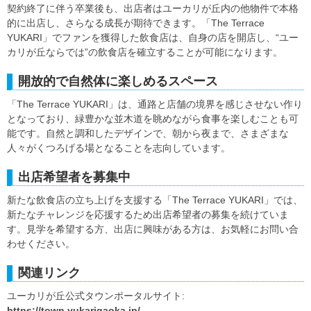
契約終了に伴う卒業後も、出店者はユーカリが丘内の他物件で本格
的に出店し、さらなる成長が期待できます。「The Terrace
YUKARI」でファンを獲得した飲食店は、自身の店を開店し、“ユー
カリが丘ならでは”の飲食店を確立することが可能になります。
開放的で自然体に楽しめるスペース
「The Terrace YUKARI」は、通路と店舗の境界を感じさせない作り
となっており、緑豊かな並木道を眺めながら食事を楽しむことも可
能です。自然と調和したデザインで、朝から夜まで、さまざまな
人々がくつろげる場となることを志向しています。
出店希望者を募集中
新たな飲食店の立ち上げを支援する「The Terrace YUKARI」では、
新たなチャレンジを応援するため出店希望者の募集を続けていま
す。見学を希望する方、出店に興味がある方は、お気軽にお問い合
わせください。
関連リンク
ユーカリが丘公式タウンポータルサイト:
https://town.yukarigaoka.jp/