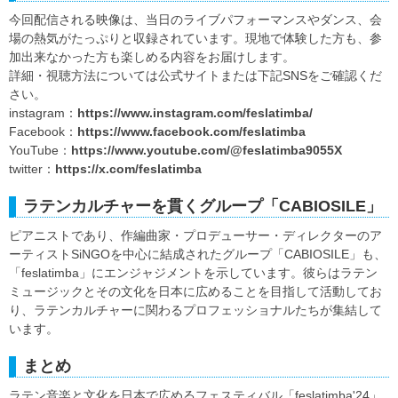
今回配信される映像は、当日のライブパフォーマンスやダンス、会
場の熱気がたっぷりと収録されています。現地で体験した方も、参
加出来なかった方も楽しめる内容をお届けします。
詳細・視聴方法については公式サイトまたは下記SNSをご確認くだ
さい。
instagram：
https://www.instagram.com/feslatimba/
Facebook：
https://www.facebook.com/feslatimba
YouTube：
https://www.youtube.com/@feslatimba9055X
twitter：
https://x.com/feslatimba
ラテンカルチャーを貫くグループ「CABIOSILE」
ピアニストであり、作編曲家・プロデューサー・ディレクターのア
ーティストSiNGOを中心に結成されたグループ「CABIOSILE」も、
「feslatimba」にエンジャジメントを示しています。彼らはラテン
ミュージックとその文化を日本に広めることを目指して活動してお
り、ラテンカルチャーに関わるプロフェッショナルたちが集結して
います。
まとめ
ラテン音楽と文化を日本で広めるフェスティバル「feslatimba'24」