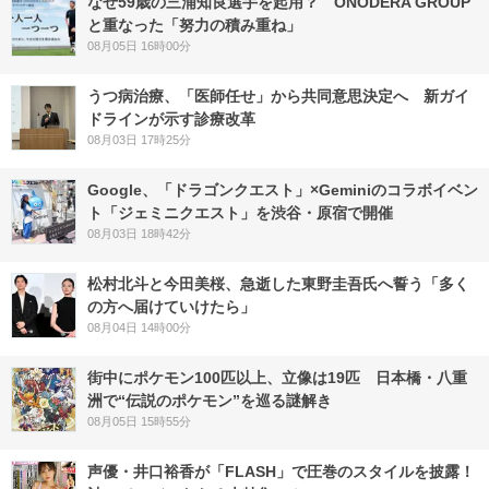
なぜ59歳の三浦知良選手を起用？ ONODERA GROUP
と重なった「努力の積み重ね」
08月05日 16時00分
うつ病治療、「医師任せ」から共同意思決定へ 新ガイ
ドラインが示す診療改革
08月03日 17時25分
Google、「ドラゴンクエスト」×Geminiのコラボイベン
ト「ジェミニクエスト」を渋谷・原宿で開催
08月03日 18時42分
松村北斗と今田美桜、急逝した東野圭吾氏へ誓う「多く
の方へ届けていけたら」
08月04日 14時00分
街中にポケモン100匹以上、立像は19匹 日本橋・八重
洲で“伝説のポケモン”を巡る謎解き
08月05日 15時55分
声優・井口裕香が「FLASH」で圧巻のスタイルを披露！