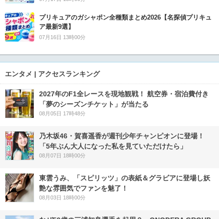
プリキュアのガシャポン全種類まとめ2026【名探偵プリキュ
ア最新9選】
07月16日 13時00分
エンタメ | アクセスランキング
2027年のF1全レースを現地観戦！ 航空券・宿泊費付き
「夢のシーズンチケット」が当たる
08月05日 17時48分
乃木坂46・賀喜遥香が週刊少年チャンピオンに登場！
「5年ぶん大人になった私を見ていただけたら」
08月07日 18時00分
東雲うみ、「スピリッツ」の表紙＆グラビアに登場し妖
艶な雰囲気でファンを魅了！
08月03日 18時00分