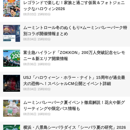
レゴランドで楽しむ！家族と過ごす仮装＆フォトジェニ
ックなハロウィン2026
08月03日 15時00分
ムーミントロール冬のぬくもり×ムーミンバレーパーク特
別コラボ開催情報まとめ
08月04日 15時00分
富士急ハイランド「ZOKKON」200万人突破記念セレモ
ニー＆新エリア開業情報
08月06日 16時00分
USJ「ハロウィーン・ホラー・ナイト」15周年が過去最
大の恐怖へ！スペシャルCM公開とイベント詳細
08月04日 15時00分
ムーミンバレーパーク夏イベント徹底解説！花火や新グ
リーティングや限定パス情報も
08月06日 16時00分
横浜・八景島シーパラダイス「シーパラ夏の研究」2026