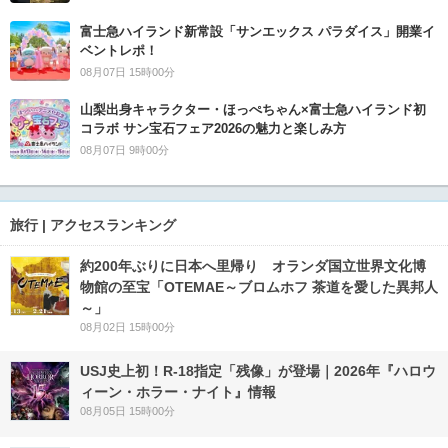
富士急ハイランド新常設「サンエックス パラダイス」開業イ
ベントレポ！
08月07日 15時00分
山梨出身キャラクター・ほっぺちゃん×富士急ハイランド初
コラボ サン宝石フェア2026の魅力と楽しみ方
08月07日 9時00分
旅行 | アクセスランキング
約200年ぶりに日本へ里帰り オランダ国立世界文化博
物館の至宝「OTEMAE～ブロムホフ 茶道を愛した異邦人
～」
08月02日 15時00分
USJ史上初！R-18指定「残像」が登場｜2026年『ハロウ
ィーン・ホラー・ナイト』情報
08月05日 15時00分