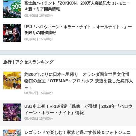
富士急ハイランド「ZOKKON」200万人突破記念セレモニー
＆新エリア開業情報
08月06日 16時00分
USJ「ハロウィーン・ホラー・ナイト ～オールナイト～」一
夜限りの開催情報
08月06日 15時00分
旅行 | アクセスランキング
約200年ぶりに日本へ里帰り オランダ国立世界文化博
物館の至宝「OTEMAE～ブロムホフ 茶道を愛した異邦人
～」
08月02日 15時00分
USJ史上初！R-18指定「残像」が登場｜2026年『ハロウ
ィーン・ホラー・ナイト』情報
08月05日 15時00分
レゴランドで楽しむ！家族と過ごす仮装＆フォトジェニ