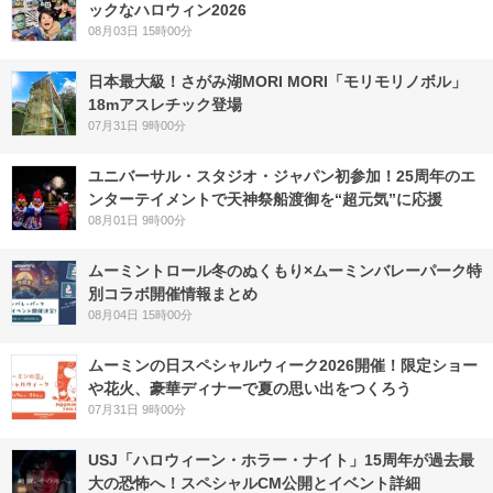
ックなハロウィン2026
08月03日 15時00分
日本最大級！さがみ湖MORI MORI「モリモリノボル」
18mアスレチック登場
07月31日 9時00分
ユニバーサル・スタジオ・ジャパン初参加！25周年のエ
ンターテイメントで天神祭船渡御を“超元気”に応援
08月01日 9時00分
ムーミントロール冬のぬくもり×ムーミンバレーパーク特
別コラボ開催情報まとめ
08月04日 15時00分
ムーミンの日スペシャルウィーク2026開催！限定ショー
や花火、豪華ディナーで夏の思い出をつくろう
07月31日 9時00分
USJ「ハロウィーン・ホラー・ナイト」15周年が過去最
大の恐怖へ！スペシャルCM公開とイベント詳細