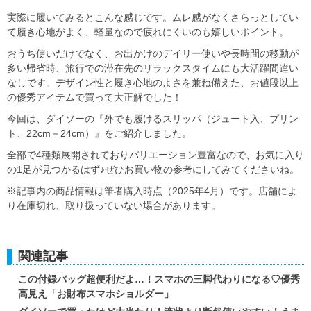
実際に履いてみるとこんな感じです。ムレ感がなくさらっとしてい
て履き心地がよく、軽量なので疲れにくいのも嬉しいポイント。
おうち使いだけでなく、お出かけのデイリー使いや長時間の移動が
多い帰省時、旅行での滞在先のリラックスタイムにも大活躍間違い
なしです。デザイン性と履き心地のよさを兼ね備えた、お値段以上
の優秀アイテムで買って大正解でした！
今回は、ダイソーの『外でも履けるスリッパ（ジュート入、プリン
ト、22cm－24cm）』をご紹介しました。
全部で4種類展開されておりバリエーション豊富なので、お気に入り
の1足が見つかるはず♪ぜひお買い物の参考にしてみてくださいね。
※記事内の商品情報は筆者購入時点（2025年4月）です。店舗によ
り在庫切れ、取り扱っていない場合があります。
関連記事
この付録バッグ超便利だよ…！スマホの三脚代わりになる♡優秀
高見え「お財布スマホショルダー」