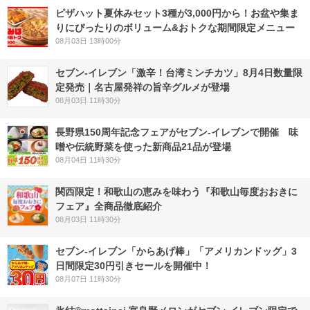
ピザハット夏休みセット3種が3,000円から！お盆や集ま
りにぴったりのボリューム&おトクな期間限定メニュー
08月03日 13時00分
セブン-イレブン「激辛！台湾ミンチカツ」8月4日数量限
定発売｜名古屋発祥の旨辛グルメが登場
08月03日 11時30分
長野県150周年記念フェアがセブン-イレブンで開催 味
噌や伝統野菜を使った新商品21品が登場
08月04日 11時30分
関西限定！和歌山の恵みを味わう『和歌山毎度おおきに
フェア』全商品徹底紹介
08月03日 11時30分
セブン‐イレブン「からあげ棒」「アメリカンドッグ」3
日間限定30円引きセールを開催中！
08月07日 11時30分