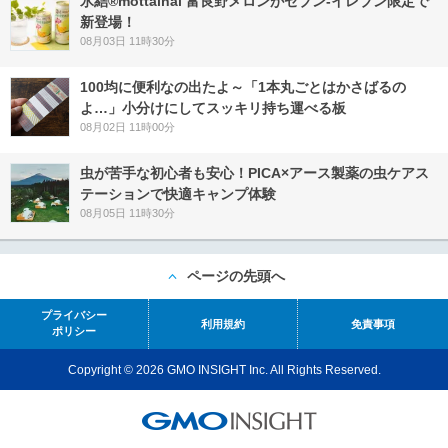
氷結®mottainai 富良野メロンがセブン‐イレブン限定で
新登場！
08月03日 11時30分
100均に便利なの出たよ～「1本丸ごとはかさばるの
よ…」小分けにしてスッキリ持ち運べる板
08月02日 11時00分
虫が苦手な初心者も安心！PICA×アース製薬の虫ケアス
テーションで快適キャンプ体験
08月05日 11時30分
ページの先頭へ
プライバシー
利用規約
免責事項
ポリシー
Copyright © 2026 GMO INSIGHT Inc. All Rights Reserved.