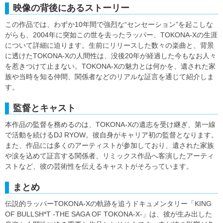
映像の背後にあるストーリー
この作品では、わずか10年間で強烈な“センセーション”を起こしな
がらも、2004年に突如この世を去ったラッパー、TOKONA-Xの生涯
について詳細に迫ります。生前にリリースした数々の楽曲と、背景
に透けたTOKONA-Xの人間性は、没後20年が経過した今もなお人々
を惹きつけて止まない。TOKONA-Xの魅力とは何かを、遺された家
族や当時を知る仲間、関係者などのリアルな証言を通じて紹介しま
す。
監督とキャスト
本作品の監督を務めるのは、TOKONA-Xの遺志を受け継ぎ、第一線
で活動を続けるDJ RYOW。彼自身がキャリア初の監督となります。
また、作品には多くのアーティストが参加しており、遺された家族
や涙を込めて証言する関係者、リミックス作品へ客演したアーティ
ストなど、彼の芸術性を伝えるキャストがそろっています。
まとめ
伝説的ラッパーTOKONA-Xの軌跡を追うドキュメンタリー「KING
OF BULLSH*T -THE SAGA OF TOKONA-X-」は、彼が生み出した