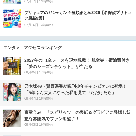
07月17日 13時00分
プリキュアのガシャポン全種類まとめ2026【名探偵プリキュ
ア最新9選】
07月16日 13時00分
エンタメ | アクセスランキング
2027年のF1全レースを現地観戦！ 航空券・宿泊費付き
「夢のシーズンチケット」が当たる
08月05日 17時48分
乃木坂46・賀喜遥香が週刊少年チャンピオンに登場！
「5年ぶん大人になった私を見ていただけたら」
08月07日 18時00分
東雲うみ、「スピリッツ」の表紙＆グラビアに登場し妖
艶な雰囲気でファンを魅了！
08月03日 18時00分