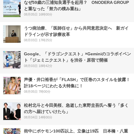
なぜ59歳の三浦知良選手を起用？ ONODERA GROUP
と重なった「努力の積み重ね」
08月05日 16時00分
うつ病治療、「医師任せ」から共同意思決定へ 新ガイ
ドラインが示す診療改革
08月03日 17時25分
Google、「ドラゴンクエスト」×Geminiのコラボイベン
ト「ジェミニクエスト」を渋谷・原宿で開催
08月03日 18時42分
声優・井口裕香が「FLASH」で圧巻のスタイルを披露！
計18ページにわたる大特集に！
08月05日 7時00分
松村北斗と今田美桜、急逝した東野圭吾氏へ誓う「多く
の方へ届けていけたら」
08月04日 14時00分
街中にポケモン100匹以上、立像は19匹 日本橋・八重