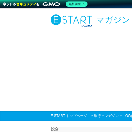
無料診断
マガジン
E START トップページ
>
旅行
>
マガジン
>
G
総合