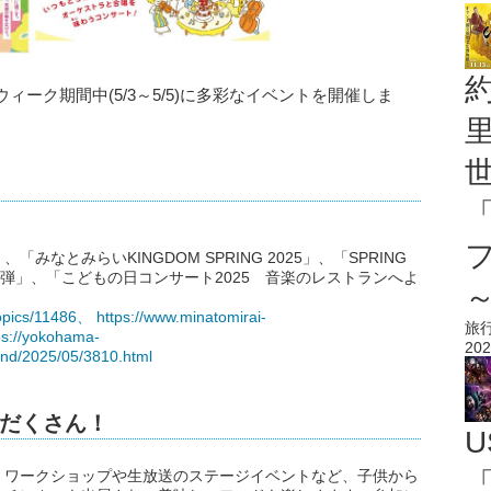
ーク期間中(5/3～5/5)に多彩なイベントを開催しま
なとみらいKINGDOM SPRING 2025」、「SPRING
第二弾」、「こどもの日コンサート2025 音楽のレストランへよ
topics/11486、
https://www.minatomirai-
旅
ps://yokohama-
202
end/2025/05/3810.html
だくさん！
U
「
、ワークショップや生放送のステージイベントなど、子供から