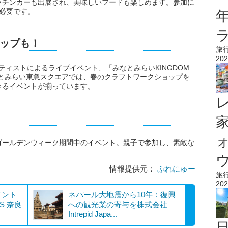
ッチンカーも出展され、美味しいフードも楽しめます。参加に
が必要です。
ップも！
旅
202
ティストによるライブイベント、「みなとみらいKINGDOM
にみなとみらい東急スクエアでは、春のクラフトワークショップを
きるイベントが揃っています。
ゴールデンウィーク期間中のイベント。親子で参加し、素敵な
。
ウ
情報提供元：
ぷれにゅー
旅
202
メント
ネパール大地震から10年：復興
S 奈良
への観光業の寄与を株式会社
Intrepid Japa...