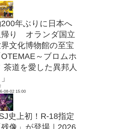
約200年ぶりに日本へ
里帰り オランダ国立
世界文化博物館の至宝
「OTEMAE～ブロムホ
フ 茶道を愛した異邦人
～」
行
6-08-02 15:00
SJ史上初！R-18指定
残像」が登場｜2026