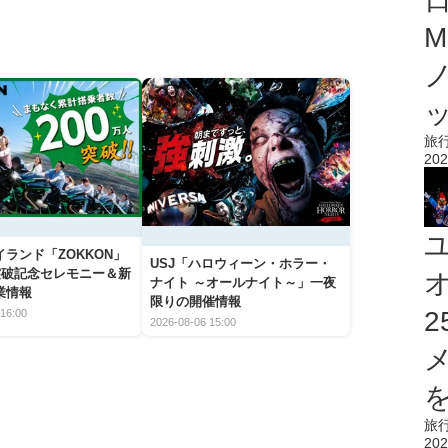
M
旅
202
ランド「ZOKKON」
USJ「ハロウィーン・ホラー・
人突破記念セレモニー＆新
ナイト ～オールナイト～」一夜
業情報
限りの開催情報
16:00
2026-08-06 15:00
を
旅
202