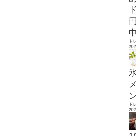
ト
202
氷
ト
202