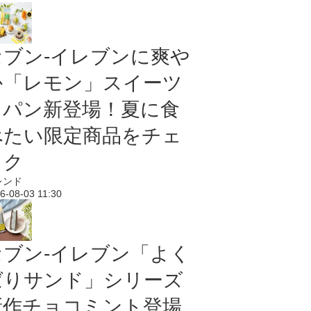
セブン‐イレブンに爽や
か「レモン」スイーツ
＆パン新登場！夏に食
べたい限定商品をチェ
ック
レンド
6-08-03 11:30
セブン‐イレブン「よく
ばりサンド」シリーズ
新作チョコミント登場