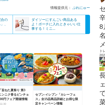
情報提供元：
ぷれにゅー
配合の
ダイソーにすんごい商品ある
る」、
よ！ポーチに入れときゃいい仕
事する！ミニ...
ト
202
「旨ねた夏祭り 第3
ニンニク香るビンチョ
セブン‐イレブン「カレーフェ
00円フェア開催情報
ス」全15品商品詳細とお得な限
定キャンペーン情報
11:30