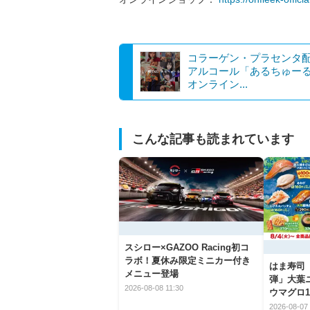
コラーゲン・プラセンタ
アルコール「あるちゅー
オンライン...
こんな記事も読まれています
スシロー×GAZOO Racing初コ
ラボ！夏休み限定ミニカー付き
はま寿司
メニュー登場
弾」大葉
2026-08-08 11:30
ウマグロ1
2026-08-07 