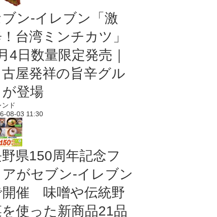
セブン-イレブン「激
辛！台湾ミンチカツ」
8月4日数量限定発売｜
名古屋発祥の旨辛グル
メが登場
レンド
6-08-03 11:30
長野県150周年記念フ
ェアがセブン-イレブン
で開催 味噌や伝統野
菜を使った新商品21品