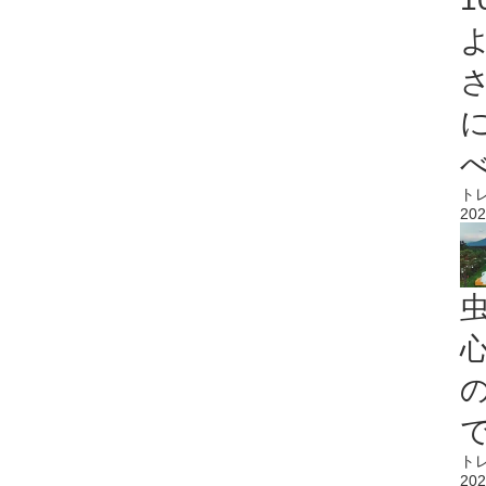
ト
202
心
ト
202