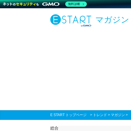
無料診断
マガジン
E START トップページ
>
トレンド
>
マガジン
総合