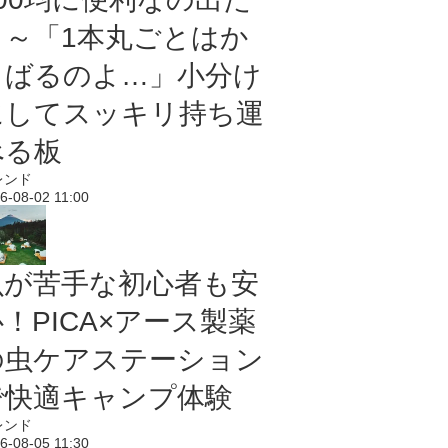
よ～「1本丸ごとはか
さばるのよ…」小分け
にしてスッキリ持ち運
べる板
レンド
6-08-02 11:00
虫が苦手な初心者も安
！PICA×アース製薬
の虫ケアステーション
で快適キャンプ体験
レンド
6-08-05 11:30