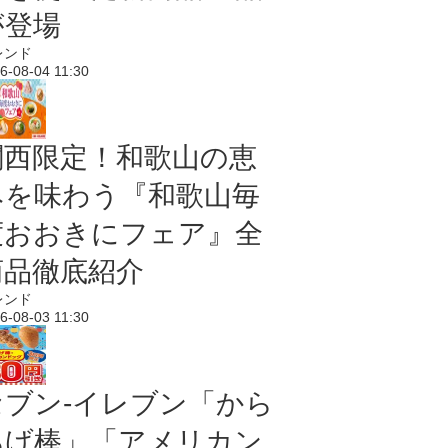
が登場
レンド
6-08-04 11:30
関西限定！和歌山の恵
みを味わう『和歌山毎
度おおきにフェア』全
商品徹底紹介
レンド
6-08-03 11:30
セブン‐イレブン「から
あげ棒」「アメリカン