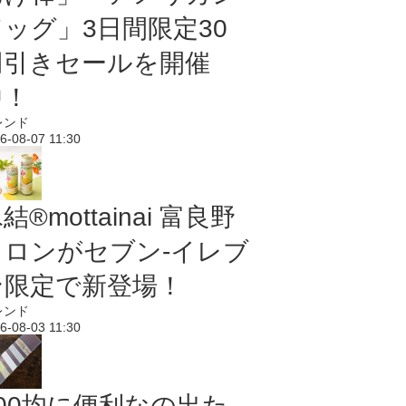
ドッグ」3日間限定30
円引きセールを開催
中！
レンド
6-08-07 11:30
結®mottainai 富良野
メロンがセブン‐イレブ
ン限定で新登場！
レンド
6-08-03 11:30
100均に便利なの出た