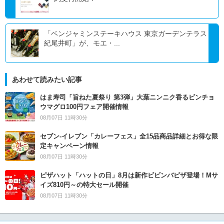
「ベンジャミンステーキハウス 東京ガーデンテラス
紀尾井町」が、モエ・...
あわせて読みたい記事
はま寿司「旨ねた夏祭り 第3弾」大葉ニンニク香るビンチョ
ウマグロ100円フェア開催情報
08月07日 11時30分
セブン‐イレブン「カレーフェス」全15品商品詳細とお得な限
定キャンペーン情報
08月07日 11時30分
ピザハット「ハットの日」8月は新作ビビンバピザ登場！Mサ
イズ810円～の特大セール開催
08月07日 11時30分