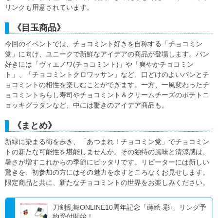
リンクも用意されています。
《目玉商品》
今回のイベントでは、チョコミント好きを自称する「チョコミン
党」に向け、ユニークで新鮮なアイデアの商品が登場します。パン
好きには「ヴィエノワ(チョコミント)」や「爽やかチョコミン
ト」、「チョコミントクロワッサン」など、口どけのよいパンとチ
ョコミントの相性を楽しむことができます。一方、一風変わったチ
ョコミントちらし寿司やチョコミント＆クリームチーズのポテトニ
ョッキグラタンなど、中には驚きのアイデア商品も。
《まとめ》
新緑に染まる街を歩き、「あつまれ！チョコミン党」でチョコミン
トの新たな可能性を堪能しませんか。その独特の風味と清涼感は、
暑さが増すこれからの季節にピッタリです。リピーターには新しい
驚きを、初参加の方にはその魅力を余すところなくお見せします。
限定商品と共に、新たなチョコミントの世界をお楽しみください。
刀剣乱舞ONLINE10周年記念「蒔絵-彩-」リング予
約受付開始！