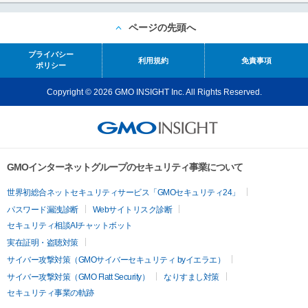
ページの先頭へ
プライバシー
利用規約
免責事項
ポリシー
Copyright © 2026 GMO INSIGHT Inc. All Rights Reserved.
GMOインターネットグループのセキュリティ事業について
世界初総合ネットセキュリティサービス「GMOセキュリティ24」
パスワード漏洩診断
Webサイトリスク診断
セキュリティ相談AIチャットボット
実在証明・盗聴対策
サイバー攻撃対策（GMOサイバーセキュリティ byイエラエ）
サイバー攻撃対策（GMO Flatt Security）
なりすまし対策
セキュリティ事業の軌跡