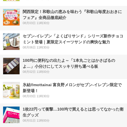
関西限定！和歌山の恵みを味わう『和歌山毎度おおきに
フェア』全商品徹底紹介
08月03日 11時30分
セブン‐イレブン「よくばりサンド」シリーズ新作チョコ
ミント登場｜夏限定スイーツサンドの爽快な魅力
08月06日 11時30分
100均に便利なの出たよ～「1本丸ごとはかさばるの
よ…」小分けにしてスッキリ持ち運べる板
08月02日 11時00分
氷結®mottainai 富良野メロンがセブン‐イレブン限定で
新登場！
08月03日 11時30分
1枚22円って衝撃…100均で買えるとは思ってなかった衛
生グッズ
08月01日 11時00分