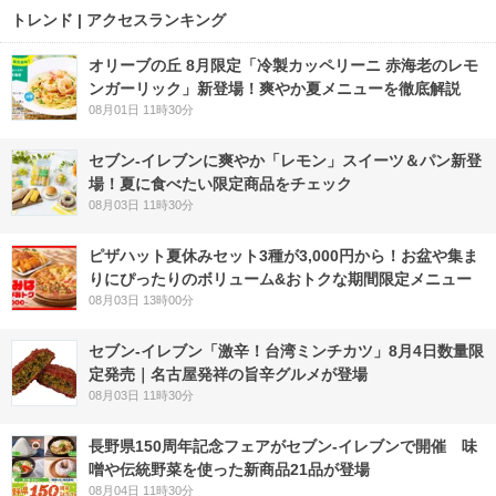
トレンド | アクセスランキング
オリーブの丘 8月限定「冷製カッペリーニ 赤海老のレモ
ンガーリック」新登場！爽やか夏メニューを徹底解説
08月01日 11時30分
セブン‐イレブンに爽やか「レモン」スイーツ＆パン新登
場！夏に食べたい限定商品をチェック
08月03日 11時30分
ピザハット夏休みセット3種が3,000円から！お盆や集ま
りにぴったりのボリューム&おトクな期間限定メニュー
08月03日 13時00分
セブン-イレブン「激辛！台湾ミンチカツ」8月4日数量限
定発売｜名古屋発祥の旨辛グルメが登場
08月03日 11時30分
長野県150周年記念フェアがセブン-イレブンで開催 味
噌や伝統野菜を使った新商品21品が登場
08月04日 11時30分