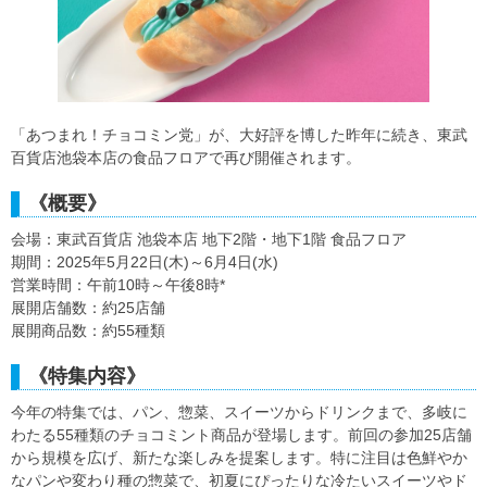
「あつまれ！チョコミン党」が、大好評を博した昨年に続き、東武
百貨店池袋本店の食品フロアで再び開催されます。
《概要》
会場：東武百貨店 池袋本店 地下2階・地下1階 食品フロア
期間：2025年5月22日(木)～6月4日(水)
営業時間：午前10時～午後8時*
展開店舗数：約25店舗
展開商品数：約55種類
《特集内容》
今年の特集では、パン、惣菜、スイーツからドリンクまで、多岐に
わたる55種類のチョコミント商品が登場します。前回の参加25店舗
から規模を広げ、新たな楽しみを提案します。特に注目は色鮮やか
なパンや変わり種の惣菜で、初夏にぴったりな冷たいスイーツやド