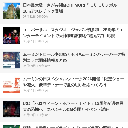
日本最大級！さがみ湖MORI MORI「モリモリノボル」
18mアスレチック登場
07月31日 9時00分
ユニバーサル・スタジオ・ジャパン初参加！25周年のエ
ンターテイメントで天神祭船渡御を“超元気”に応援
08月01日 9時00分
ムーミントロール冬のぬくもり×ムーミンバレーパーク特
別コラボ開催情報まとめ
08月04日 15時00分
ムーミンの日スペシャルウィーク2026開催！限定ショー
や花火、豪華ディナーで夏の思い出をつくろう
07月31日 9時00分
USJ「ハロウィーン・ホラー・ナイト」15周年が過去最
大の恐怖へ！スペシャルCM公開とイベント詳細
08月04日 15時00分
横浜・八景島シーパラダイス「シーパラ夏の研究」2026