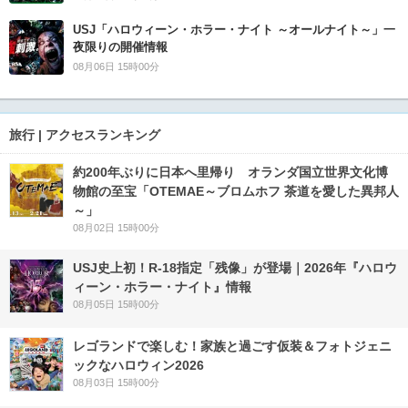
USJ「ハロウィーン・ホラー・ナイト ～オールナイト～」一
夜限りの開催情報
08月06日 15時00分
旅行 | アクセスランキング
約200年ぶりに日本へ里帰り オランダ国立世界文化博
物館の至宝「OTEMAE～ブロムホフ 茶道を愛した異邦人
～」
08月02日 15時00分
USJ史上初！R-18指定「残像」が登場｜2026年『ハロウ
ィーン・ホラー・ナイト』情報
08月05日 15時00分
レゴランドで楽しむ！家族と過ごす仮装＆フォトジェニ
ックなハロウィン2026
08月03日 15時00分