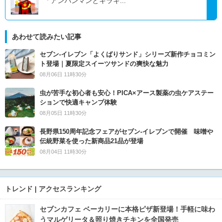
「アンパンマンとキラキ...
あわせて読みたい記事
セブン‐イレブン「よくばりサンド」シリーズ新作チョコミン
ト登場｜夏限定スイーツサンドの爽快な魅力
08月06日 11時30分
虫が苦手な初心者も安心！PICA×アース製薬の虫ケアステー
ションで快適キャンプ体験
08月05日 11時30分
長野県150周年記念フェアがセブン-イレブンで開催 味噌や
伝統野菜を使った新商品21品が登場
08月04日 11時30分
トレンド | アクセスランキング
セブンカフェ ベーカリーに本格ピザ新登場！手軽に味わ
うマルゲリータ＆照り焼きチキンを全国発売