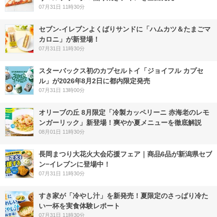
07月31日 11時30分
セブン‐イレブンよくばりサンドに「ハムカツ＆たまごマ
カロニ」が新登場！
07月31日 11時30分
スターバックス初のカプセルトイ「ジョイフル カプセ
ル」が2026年8月2日に都内限定発売
07月31日 13時00分
オリーブの丘 8月限定「冷製カッペリーニ 赤海老のレモ
ンガーリック」新登場！爽やか夏メニューを徹底解説
08月01日 11時30分
長岡まつり大花火大会応援フェア｜商品6品が新潟県セブ
ン−イレブンに登場中！
07月31日 11時30分
すき家が「冷やし汁」を新発売！夏限定のさっぱり冷た
い一杯を実食体験レポート
07月31日 11時30分