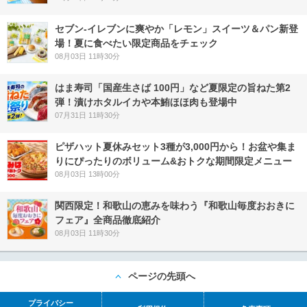
セブン‐イレブンに爽やか「レモン」スイーツ＆パン新登
場！夏に食べたい限定商品をチェック
08月03日 11時30分
はま寿司「国産生さば 100円」など夏限定の旨ねた第2
弾！漬けホタルイカや本鮪ほほ肉も登場中
07月31日 11時30分
ピザハット夏休みセット3種が3,000円から！お盆や集ま
りにぴったりのボリューム&おトクな期間限定メニュー
08月03日 13時00分
関西限定！和歌山の恵みを味わう『和歌山毎度おおきに
フェア』全商品徹底紹介
08月03日 11時30分
ページの先頭へ
プライバシー