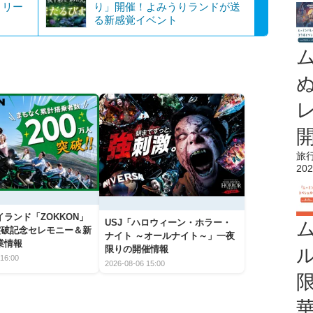
リリー
り」開催！よみうりランドが送
る新感覚イベント
旅
202
ランド「ZOKKON」
USJ「ハロウィーン・ホラー・
人突破記念セレモニー＆新
ナイト ～オールナイト～」一夜
業情報
限りの開催情報
16:00
2026-08-06 15:00