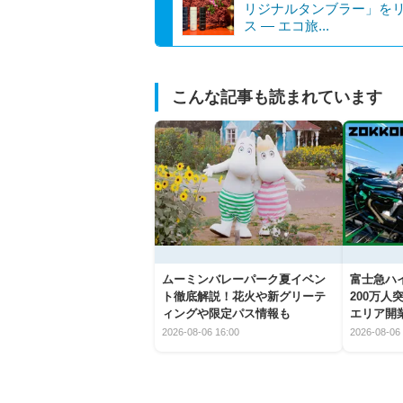
リジナルタンブラー」を
ス ― エコ旅...
こんな記事も読まれています
ムーミンバレーパーク夏イベン
富士急ハイ
ト徹底解説！花火や新グリーテ
200万
ィングや限定パス情報も
エリア開
2026-08-06 16:00
2026-08-06 