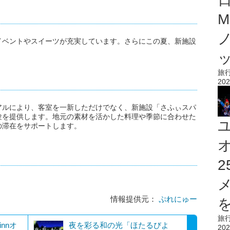
M
イベントやスイーツが充実しています。さらにこの夏、新施設
旅
202
アルにより、客室を一新しただけでなく、新施設「さふぃスパ
験を提供します。地元の素材を活かした料理や季節に合わせた
の滞在をサポートします。
情報提供元：
ぷれにゅー
を
旅
nnオ
夜を彩る和の光「ほたるびよ
202