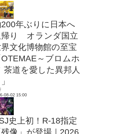
約200年ぶりに日本へ
里帰り オランダ国立
世界文化博物館の至宝
「OTEMAE～ブロムホ
フ 茶道を愛した異邦人
～」
行
6-08-02 15:00
SJ史上初！R-18指定
残像」が登場｜2026