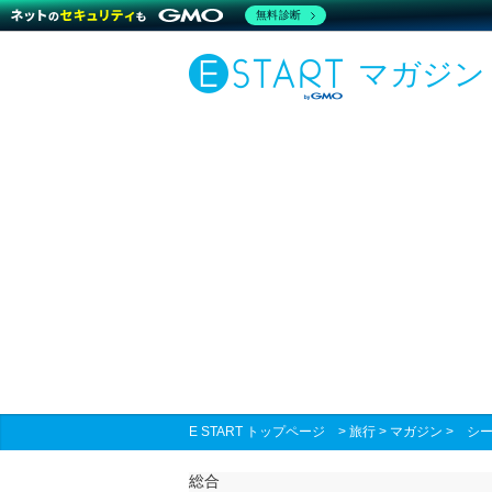
無料診断
マガジン
E START トップページ
>
旅行
>
マガジン
>
シ
総合