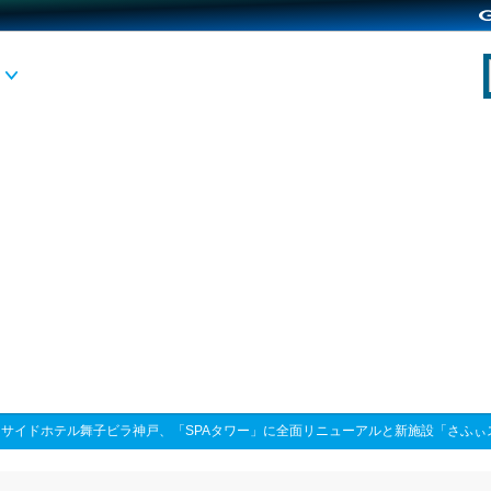
ーサイドホテル舞子ビラ神戸、「SPAタワー」に全面リニューアルと新施設「さふぃ