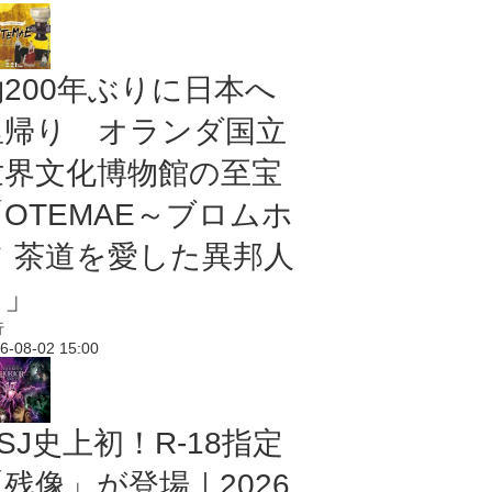
約200年ぶりに日本へ
里帰り オランダ国立
世界文化博物館の至宝
「OTEMAE～ブロムホ
フ 茶道を愛した異邦人
～」
行
6-08-02 15:00
SJ史上初！R-18指定
残像」が登場｜2026