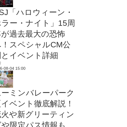
USJ「ハロウィーン・
ホラー・ナイト」15周
年が過去最大の恐怖
へ！スペシャルCM公
開とイベント詳細
行
6-08-04 15:00
ムーミンバレーパーク
夏イベント徹底解説！
花火や新グリーティン
グや限定パス情報も