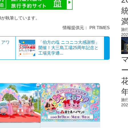
AIが執筆しています。
情報提供元： PR TIMES
旅
202
・アワ
「伯方の塩 ニコニコ大感謝祭」
開催！大三島工場25周年記念と
工場見学通...
花
旅
202